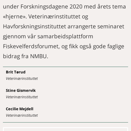
BOKOMTALE
LederSkapet – 6 – med verktøy
under Forskningsdagene 2020 med årets tema
Start with why
for egen utvikling, selvledelse og
NAVN
«hjerne». Veterinærinstituttet og
ledelse av andre
Merkedager i november
Miltbrann fra Svartehavsområdet
KURS OG MØTER
Havforskningsinstituttet arrangerte seminaret
Merkedager i desember
Undgå at konflikter på
Aktivitetskalender
Nye medlemmer
gjennom vår samarbeidsplattform
arbejdspladsen eskalerer
Minneord om Carl Fredrik Ihler
Ei takk på vegner av styret i DNV-
Fiskevelferdsforumet, og fikk også gode faglige
P
Minneord om Tone Heggen
Eriksen
Nytt fra hestepraktiserende
bidrag fra NMBU.
veterinærers forening
Alderspensjon fra offentlig
Brit
Tørud
tjenestepensjon – betydningen
av stillingsprosent
Veterinærinstituttet
Stine
Gismervik
Veterinærinstituttet
Cecilie
Mejdell
Veterinærinstituttet