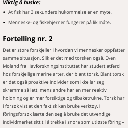
Viktig å huske:
At fisk har 3 sekunders hukommelse er en myte.
Menneske- og fiskehjerner fungerer på lik måte.
Fortelling nr. 2
Det er store forskjeller i hvordan vi mennesker oppfatter
samme situasjon. Slik er det med torsken også. Even
Moland fra Havforskningsinstituttet har studert atferd
hos forskjellige marine arter, deriblant torsk. Blant torsk
er det også proaktive individer som ikke lar seg
skremme så lett, mens andre har en mer reaktiv
holdning og er mer forsiktige og tilbaketrukne. Torsk har
i forsøk vist at den faktisk kan bruke verktøy. I
fôringsforsøk lærte den seg å bruke det utvendige
individmerket sitt til å trekke i snora som utløste fôring –