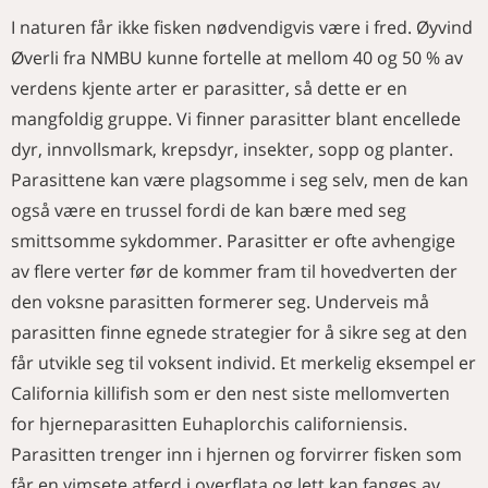
I naturen får ikke fisken nødvendigvis være i fred. Øyvind
Øverli fra NMBU kunne fortelle at mellom 40 og 50 % av
verdens kjente arter er parasitter, så dette er en
mangfoldig gruppe. Vi finner parasitter blant encellede
dyr, innvollsmark, krepsdyr, insekter, sopp og planter.
Parasittene kan være plagsomme i seg selv, men de kan
også være en trussel fordi de kan bære med seg
smittsomme sykdommer. Parasitter er ofte avhengige
av flere verter før de kommer fram til hovedverten der
den voksne parasitten formerer seg. Underveis må
parasitten finne egnede strategier for å sikre seg at den
får utvikle seg til voksent individ. Et merkelig eksempel er
California killifish som er den nest siste mellomverten
for hjerneparasitten Euhaplorchis californiensis.
Parasitten trenger inn i hjernen og forvirrer fisken som
får en vimsete atferd i overflata og lett kan fanges av