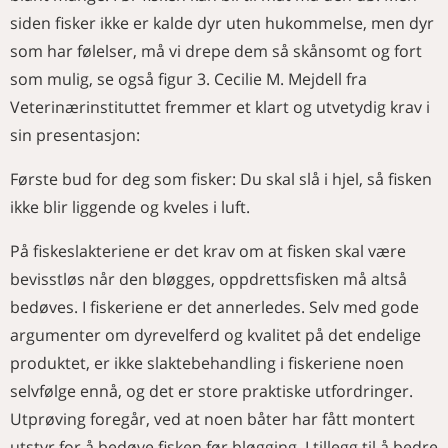
siden fisker ikke er kalde dyr uten hukommelse, men dyr
som har følelser, må vi drepe dem så skånsomt og fort
som mulig, se også figur 3. Cecilie M. Mejdell fra
Veterinærinstituttet fremmer et klart og utvetydig krav i
sin presentasjon:
Første bud for deg som fisker: Du skal slå i hjel, så fisken
ikke blir liggende og kveles i luft.
På fiskeslakteriene er det krav om at fisken skal være
bevisstløs når den bløgges, oppdrettsfisken må altså
bedøves. I fiskeriene er det annerledes. Selv med gode
argumenter om dyrevelferd og kvalitet på det endelige
produktet, er ikke slaktebehandling i fiskeriene noen
selvfølge ennå, og det er store praktiske utfordringer.
Utprøving foregår, ved at noen båter har fått montert
utstyr for å bedøve fisken før bløgging. I tillegg til å bedre