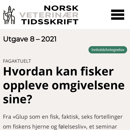
☰
SØK
Utgave 8 – 2021
Innholdsfortegnelse
LEDER
Hurdalsplattformen
FAGAKTUELT
NYHETER
Hvordan kan fisker
Derfor skal vi unngå at dyr lider
Nytt fra Veterinærforeningen
DEBATT
oppleve omgivelsene
Når er det nødvendig at dyr må
FAGARTIKKEL
lide?
sine?
Vesikouretral refleksdyssynergi
FAGAKTUELT
hos hund – litteraturstudie og
fem kasuistikker
Hvordan kan fisker oppleve
DOKTORGRAD
omgivelsene sine?
Fra «Glup som en fisk, faktisk, seks fortellinger
Hvordan påvirkes Listeria
YRKE OG ORGANISASJON
monocytogenes av stressfaktorer
om fiskens hjerne og følelsesliv», et seminar
i mat og miljø?
Døyr fe, døyr frendar