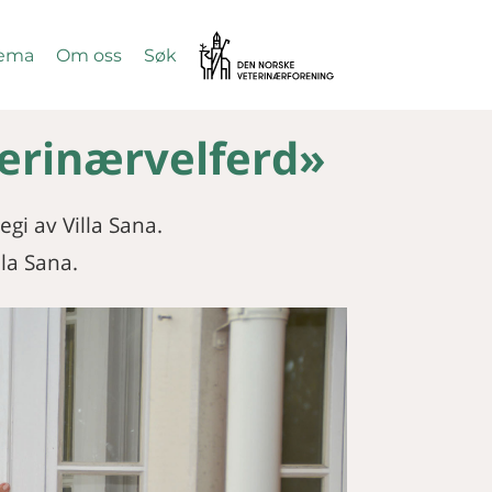
Vetnett
ema
Om oss
Søk
SØK
terinærvelferd»
egi av Villa Sana.
lla Sana.