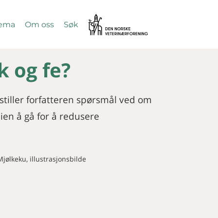
Vetnett
ema
Om oss
Søk
SØK
k og fe?
iller forfatteren spørsmål ved om
eien å gå for å redusere
jølkeku, illustrasjonsbilde