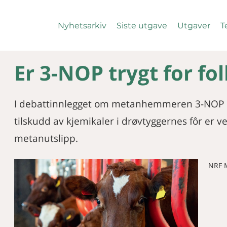
Nyhetsarkiv
Siste utgave
Utgaver
T
Er 3-NOP trygt for fol
I debattinnlegget om metanhemmeren 3-NOP st
tilskudd av kjemikaler i drøvtyggernes fôr er v
metanutslipp.
NRF M