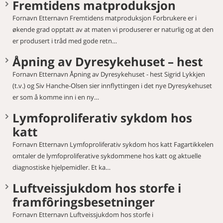
Fremtidens matproduksjon
Fornavn Etternavn Fremtidens matproduksjon Forbrukere er i
økende grad opptatt av at maten vi produserer er naturlig og at den
er produsert i tråd med gode retn…
Åpning av Dyresykehuset – hest
Fornavn Etternavn Åpning av Dyresykehuset - hest Sigrid Lykkjen
(t.v.) og Siv Hanche-Olsen sier innflyttingen i det nye Dyresykehuset
er som å komme inn i en ny…
Lymfoproliferativ sykdom hos
katt
Fornavn Etternavn Lymfoproliferativ sykdom hos katt Fagartikkelen
omtaler de lymfoproliferative sykdommene hos katt og aktuelle
diagnostiske hjelpemidler. Et ka…
Luftveissjukdom hos storfe i
framfôringsbesetninger
Fornavn Etternavn Luftveissjukdom hos storfe i