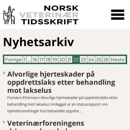
☰
SØK
Nyhetsarkiv
Forrige
1
…
16
17
18
19
20
21
22
23
24
25
26
Neste
Alvorlige hjerteskader på
oppdrettslaks etter behandling
mot lakselus
Fornavn Etternavn Alvorlige hjerteskader på oppdrettslaks etter
behandling mot lakselus Innlegget er en statusrapport om
hjerteforandringer hos behandlet oppdre…
Veterinærforeningens