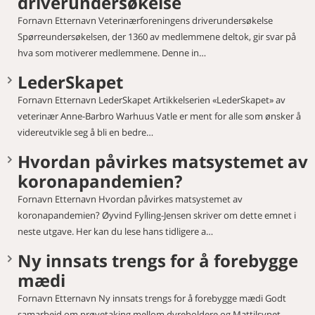
driverundersøkelse
Fornavn Etternavn Veterinærforeningens driverundersøkelse
Spørreundersøkelsen, der 1360 av medlemmene deltok, gir svar på
hva som motiverer medlemmene. Denne in…
LederSkapet
Fornavn Etternavn LederSkapet Artikkelserien «LederSkapet» av
veterinær Anne-Barbro Warhuus Vatle er ment for alle som ønsker å
videreutvikle seg å bli en bedre…
Hvordan påvirkes matsystemet av
koronapandemien?
Fornavn Etternavn Hvordan påvirkes matsystemet av
koronapandemien? Øyvind Fylling-Jensen skriver om dette emnet i
neste utgave. Her kan du lese hans tidligere a…
Ny innsats trengs for å forebygge
mædi
Fornavn Etternavn Ny innsats trengs for å forebygge mædi Godt
samarbeid om prøvetaking mellom dyreholdere og Mattilsynet,