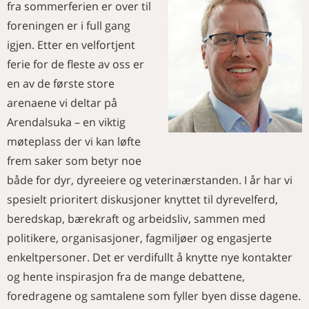
Metanreduserende fôrvarer til
NAVN
fra sommerferien er over til
veterinær!
Ny metode for egguttak på gris
mjølkeku
Merkedager i september
kan gi bedre dyrevelferd og økt
Frå Adamstua til Vega
foreningen er i full gang
MINNEORD
Informasjon om helseprosjektet
effektivitet i avlsarbeid
Nye medlemmer
igjen. Etter en velfortjent
for gordon settere og engelsk
Jorun Tharaldsen
KURS OG MØTER
settere
ferie for de fleste av oss er
Gro Voldner Birkeland
Aktivitetskalender
Aktuelle sykdomsutbrudd og
en av de første store
diagnoser
arenaene vi deltar på
Arendalsuka – en viktig
møteplass der vi kan løfte
frem saker som betyr noe
både for dyr, dyreeiere og veterinærstanden. I år har vi
spesielt prioritert diskusjoner knyttet til dyrevelferd,
beredskap, bærekraft og arbeidsliv, sammen med
politikere, organisasjoner, fagmiljøer og engasjerte
enkeltpersoner. Det er verdifullt å knytte nye kontakter
og hente inspirasjon fra de mange debattene,
foredragene og samtalene som fyller byen disse dagene.