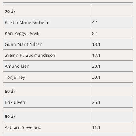
NAVN
– Takk til alle som har bidratt i
Merkedager i desember
pilotfasen
70 år
KURS OG MØTER
Merkedager i januar
Pilotperioden til
Aktivitetskalender
Kristin Marie Sørheim
4.1
mentorprosjektet er fullført
Nye medlemmer
Elghunden Bonzo
Kari Peggy Lervik
8.1
Veterinærdagene 2026 på
Hamar!
Gunn Marit Nilsen
13.1
Sveinn H. Gudmundsson
17.1
Amund Lien
23.1
Tonje Høy
30.1
60 år
Erik Ulven
26.1
50 år
Asbjørn Sleveland
11.1