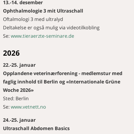
13.-14. desember
NAVN
– Takk til alle som har bidratt i
Merkedager i desember
pilotfasen
Ophthalmologie 3 mit Ultraschall
KURS OG MØTER
Merkedager i januar
Pilotperioden til
Oftalmologi 3 med ultralyd
Aktivitetskalender
mentorprosjektet er fullført
Nye medlemmer
Deltakelse er også mulig via videotilkobling
Elghunden Bonzo
Se:
www.tieraerzte-seminare.de
Veterinærdagene 2026 på
Hamar!
2026
22.-25. januar
Opplandene veterinærforening - medlemstur med
faglig innhold til Berlin og «Internationale Grüne
Woche 2026»
Sted: Berlin
Se:
www.vetnett.no
24.-25. januar
Ultraschall Abdomen Basics