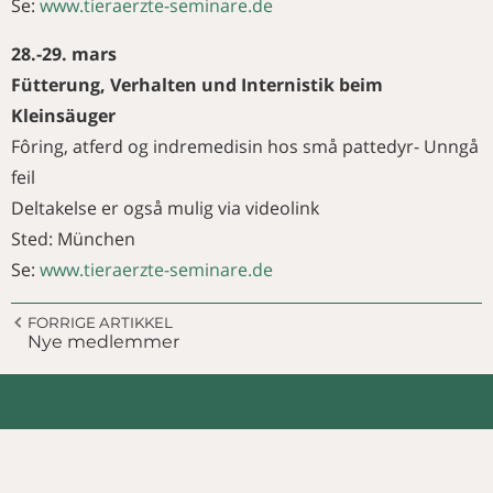
Se:
www.tieraerzte-seminare.de
28.-29. mars
Fütterung, Verhalten und Internistik beim
Kleinsäuger
Fôring, atferd og indremedisin hos små pattedyr- Unngå
feil
Deltakelse er også mulig via videolink
Sted: München
Se:
www.tieraerzte-seminare.de
FORRIGE ARTIKKEL
Nye medlemmer