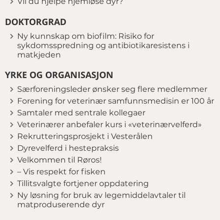
Vil du hjelpe hjemløse dyr?
DOKTORGRAD
Ny kunnskap om biofilm: Risiko for
sykdomsspredning og antibiotikaresistens i
matkjeden
YRKE OG ORGANISASJON
Særforeningsleder ønsker seg flere medlemmer
Forening for veterinær samfunnsmedisin er 100 år
Samtaler med sentrale kollegaer
Veterinærer anbefaler kurs i «veterinærvelferd»
Rekrutteringsprosjekt i Vesterålen
Dyrevelferd i hestepraksis
Velkommen til Røros!
– Vis respekt for fisken
Tillitsvalgte fortjener oppdatering
Ny løsning for bruk av legemiddelavtaler til
matproduserende dyr