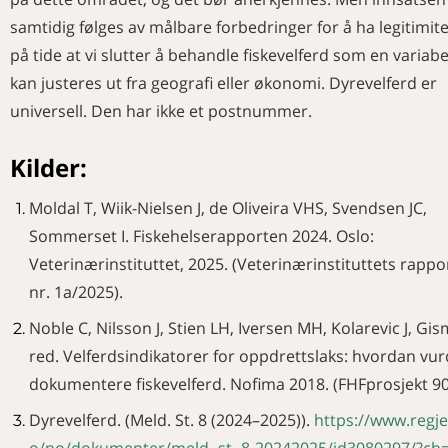
samtidig følges av målbare forbedringer for å ha legitimite
på tide at vi slutter å behandle fiskevelferd som en variab
kan justeres ut fra geografi eller økonomi. Dyrevelferd er
universell. Den har ikke et postnummer.
Kilder:
Moldal T, Wiik-Nielsen J, de Oliveira VHS, Svendsen JC,
Sommerset I. Fiskehelserapporten 2024. Oslo:
Veterinærinstituttet, 2025. (Veterinærinstituttets rappo
nr. 1a/2025).
Noble C, Nilsson J, Stien LH, Iversen MH, Kolarevic J, Gis
red. Velferdsindikatorer for oppdrettslaks: hvordan vu
dokumentere fiskevelferd. Nofima 2018. (FHFprosjekt 9
Dyrevelferd. (Meld. St. 8 (2024–2025)).
https://www.regj
o/no/dokumenter/meld.-st.-8-20242025/id3080297/?ch