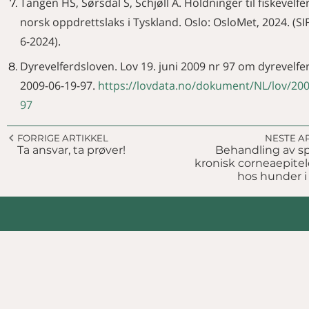
Tangen HS, Sørsdal S, Schjøll A. Holdninger til fiskevelfe
norsk oppdrettslaks i Tyskland. Oslo: OsloMet, 2024. (S
6-2024).
Dyrevelferdsloven. Lov 19. juni 2009 nr 97 om dyrevelfe
2009-06-19-97.
https://lovdata.no/dokument/NL/lov/200
97
FORRIGE ARTIKKEL
NESTE A
Ta ansvar, ta prøver!
Behandling av s
kronisk corneaepite
hos hunder i