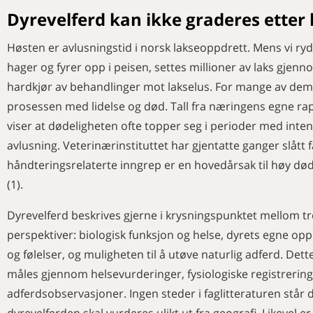
Dyrevelferd kan ikke graderes etter 
Høsten er avlusningstid i norsk lakseoppdrett. Mens vi ry
hager og fyrer opp i peisen, settes millioner av laks gjenn
hardkjør av behandlinger mot lakselus. For mange av de
prosessen med lidelse og død. Tall fra næringens egne ra
viser at dødeligheten ofte topper seg i perioder med inten
avlusning. Veterinærinstituttet har gjentatte ganger slått f
håndteringsrelaterte inngrep er en hovedårsak til høy død
(1).
Dyrevelferd beskrives gjerne i krysningspunktet mellom tr
perspektiver: biologisk funksjon og helse, dyrets egne opp
og følelser, og muligheten til å utøve naturlig adferd. Dett
måles gjennom helsevurderinger, fysiologiske registrerin
adferdsobservasjoner. Ingen steder i faglitteraturen står d
dyrevelferden skal vurderes ulikt ut fra geografi. Likevel er