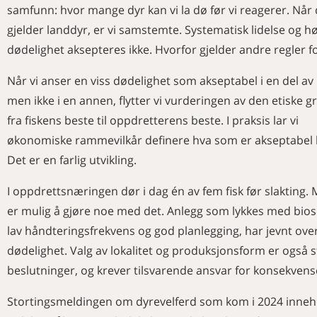
samfunn: hvor mange dyr kan vi la dø før vi reagerer. Når 
gjelder landdyr, er vi samstemte. Systematisk lidelse og h
dødelighet aksepteres ikke. Hvorfor gjelder andre regler fo
Når vi anser en viss dødelighet som akseptabel i en del av 
men ikke i en annen, flytter vi vurderingen av den etiske 
fra fiskens beste til oppdretterens beste. I praksis lar vi
økonomiske rammevilkår definere hva som er akseptabel l
Det er en farlig utvikling.
I oppdrettsnæringen dør i dag én av fem fisk før slakting.
er mulig å gjøre noe med det. Anlegg som lykkes med bios
lav håndteringsfrekvens og god planlegging, har jevnt ove
dødelighet. Valg av lokalitet og produksjonsform er også 
beslutninger, og krever tilsvarende ansvar for konsekvens
Stortingsmeldingen om dyrevelferd som kom i 2024 inneh