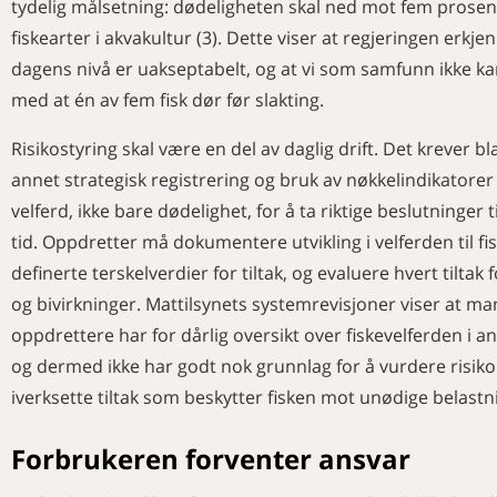
tydelig målsetning: dødeligheten skal ned mot fem prosent
fiskearter i akvakultur (3). Dette viser at regjeringen erkje
dagens nivå er uakseptabelt, og at vi som samfunn ikke ka
med at én av fem fisk dør før slakting.
Risikostyring skal være en del av daglig drift. Det krever bl
annet strategisk registrering og bruk av nøkkelindikatorer
velferd, ikke bare dødelighet, for å ta riktige beslutninger ti
tid. Oppdretter må dokumentere utvikling i velferden til fi
definerte terskelverdier for tiltak, og evaluere hvert tiltak f
og bivirkninger. Mattilsynets systemrevisjoner viser at m
oppdrettere har for dårlig oversikt over fiskevelferden i a
og dermed ikke har godt nok grunnlag for å vurdere risiko 
iverksette tiltak som beskytter fisken mot unødige belastni
Forbrukeren forventer ansvar