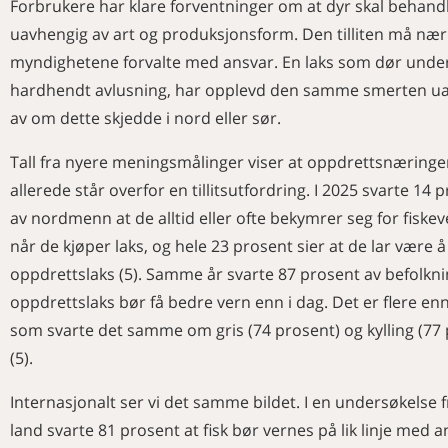
Forbrukere har klare forventninger om at dyr skal behand
uavhengig av art og produksjonsform. Den tilliten må næ
myndighetene forvalte med ansvar. En laks som dør unde
hardhendt avlusning, har opplevd den samme smerten u
av om dette skjedde i nord eller sør.
Tall fra nyere meningsmålinger viser at oppdrettsnæring
allerede står overfor en tillitsutfordring. I 2025 svarte 14 
av nordmenn at de alltid eller ofte bekymrer seg for fiske
når de kjøper laks, og hele 23 prosent sier at de lar være å
oppdrettslaks (5). Samme år svarte 87 prosent av befolkn
oppdrettslaks bør få bedre vern enn i dag. Det er flere e
som svarte det samme om gris (74 prosent) og kylling (77
(5).
Internasjonalt ser vi det samme bildet. I en undersøkelse f
land svarte 81 prosent at fisk bør vernes på lik linje med 