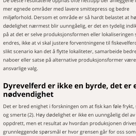
De beste resultatene oppnås ofte nettopp der anleggene li
mer egnede områder med lavere smittepress og bedre
miljøforhold. Dersom et område er så hardt belastet at h
dødelighet nærmest blir uunngåelig, er det en tydelig indi
på at det er selve produksjonsformen eller lokaliseringe
endres, ikke at vi skal justere forventningene til fiskevelferd
slikt scenario kan det å flytte lokaliteter, samarbeide bed
naboer eller satse på alternative produksjonsformer være
ansvarlige valg.
Dyrevelferd er ikke en byrde, det er 
nødvendighet
Det er bred enighet i forskningen om at fisk kan føle frykt,
og smerte (2). Høy dødelighet er ikke en uunngåelig del av
oppdrett, men et resultat av hvordan produksjonen drives
grunnleggende spørsmål er hvor grensen går for oss som