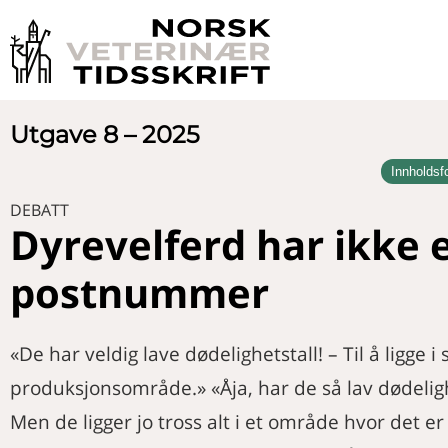
Utgave 8 – 2025
Innholdsf
LEDER
Gratulerer med 100-års jubileet!
DEBATT
PRESIDENTENS HJØRNE
Dyrevelferd har ikke 
Trygg overgang, sterkere beredskap
NYHETER
postnummer
Veterinærer i media
DEBATT
Nytt fra Veterinærforeningen
Ta ansvar, ta prøver!
FAGARTIKKEL
Dyrevelferd har ikke et postnummer
«De har veldig lave dødelighetstall! – Til å ligge i s
Behandling av spontan kronisk
FAGAKTUELT
corneaepiteldefekt hos hunder i Norge
produksjonsområde.» «Åja, har de så lav dødelig
Nytt fra Helsetjenestene
DOKTORGRAD
Men de ligger jo tross alt i et område hvor det er 
Vil du hjelpe hjemløse dyr?
Ny kunnskap om biofilm: Risiko for