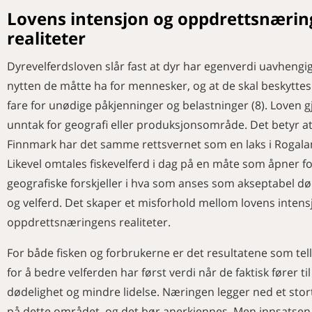
Lovens intensjon og oppdrettsnæri
realiteter
Dyrevelferdsloven slår fast at dyr har egenverdi uavhengi
nytten de måtte ha for mennesker, og at de skal beskytte
fare for unødige påkjenninger og belastninger (8). Loven g
unntak for geografi eller produksjonsområde. Det betyr at 
Finnmark har det samme rettsvernet som en laks i Rogala
Likevel omtales fiskevelferd i dag på en måte som åpner fo
geografiske forskjeller i hva som anses som akseptabel dø
og velferd. Det skaper et misforhold mellom lovens intens
oppdrettsnæringens realiteter.
For både fisken og forbrukerne er det resultatene som telle
for å bedre velferden har først verdi når de faktisk fører til
dødelighet og mindre lidelse. Næringen legger ned et stor
på dette området, og det bør anerkjennes. Men innsatse