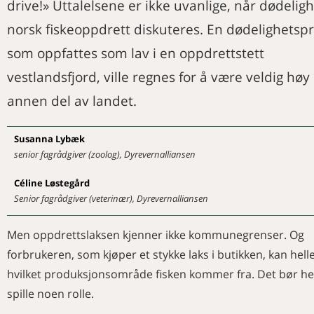
drive!» Uttalelsene er ikke uvanlige, når dødeligh
YRKE OG ORGANISASJON
sykdomsspredning og antibiotikaresistens
i matkjeden
Særforeningsleder ønsker seg flere
norsk fiskeoppdrett diskuteres. En dødelighetsp
BOKOMTALE
medlemmer
Husdyrene – fundamentet i norsk
som oppfattes som lav i en oppdrettstett
Forening for veterinær samfunnsmedisin
NAVN
matproduksjon
er 100 år
vestlandsfjord, ville regnes for å være veldig høy 
Merkedager i november
Samtaler med sentrale kollegaer
MINNEORD
Merkedager i desember
annen del av landet.
Veterinærer anbefaler kurs i
Ivar Folstad
Nye medlemmer
«veterinærvelferd»
KURS OG MØTER
Rekrutteringsprosjekt i Vesterålen
Aktivitetskalender
Susanna
Lybæk
Dyrevelferd i hestepraksis
senior fagrådgiver (zoolog), Dyrevernalliansen
Velkommen til Røros!
– Vis respekt for fisken
Céline
Løstegård
Tillitsvalgte fortjener oppdatering
Senior fagrådgiver (veterinær), Dyrevernalliansen
Ny løsning for bruk av legemiddelavtaler til
matproduserende dyr
Men oppdrettslaksen kjenner ikke kommunegrenser. Og
forbrukeren, som kjøper et stykke laks i butikken, kan helle
hvilket produksjonsområde fisken kommer fra. Det bør hel
spille noen rolle.