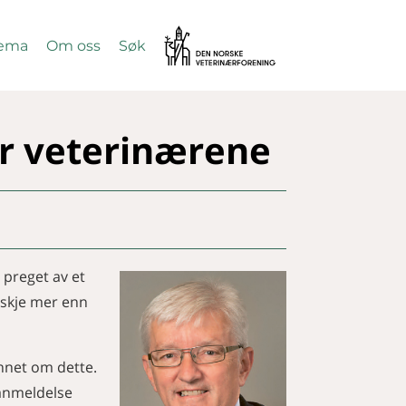
Vetnett
ema
Om oss
Søk
SØK
er veterinærene
 preget av et
nskje mer enn
innet om dette.
kanmeldelse