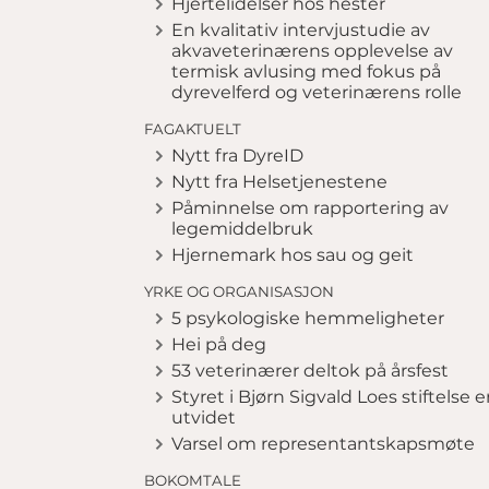
Hjertelidelser hos hester
En kvalitativ intervjustudie av
akvaveterinærens opplevelse av
termisk avlusing med fokus på
dyrevelferd og veterinærens rolle
FAGAKTUELT
Nytt fra DyreID
Nytt fra Helsetjenestene
Påminnelse om rapportering av
legemiddelbruk
Hjernemark hos sau og geit
YRKE OG ORGANISASJON
5 psykologiske hemmeligheter
Hei på deg
53 veterinærer deltok på årsfest
Styret i Bjørn Sigvald Loes stiftelse e
utvidet
Varsel om representantskapsmøte
BOKOMTALE