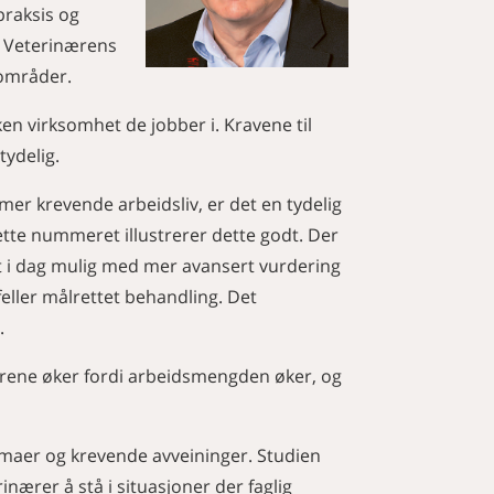
praksis og
d. Veterinærens
 områder.
en virksomhet de jobber i. Kravene til
tydelig.
mer krevende arbeidsliv, er det en tydelig
 dette nummeret illustrerer dette godt. Der
et i dag mulig med mer avansert vurdering
feller målrettet behandling. Det
.
nærene øker fordi arbeidsmengden øker, og
maer og krevende avveininger. Studien
nærer å stå i situasjoner der faglig