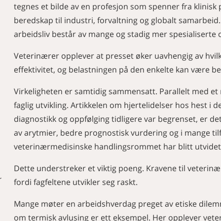
tegnes et bilde av en profesjon som spenner fra klinisk 
beredskap til industri, forvaltning og globalt samarbei
arbeidsliv består av mange og stadig mer spesialiserte
Veterinærer opplever at presset øker uavhengig av hvilk
effektivitet, og belastningen på den enkelte kan være be
Virkeligheten er samtidig sammensatt. Parallelt med et 
faglig utvikling. Artikkelen om hjertelidelser hos hest i
diagnostikk og oppfølging tidligere var begrenset, er d
av arytmier, bedre prognostisk vurdering og i mange til
veterinærmedisinske handlingsrommet har blitt utvidet
Dette understreker et viktig poeng. Kravene til veteri
r
fordi fagfeltene utvikler seg raskt.
Mange møter en arbeidshverdag preget av etiske dilem
om termisk avlusing er ett eksempel. Her opplever veteri