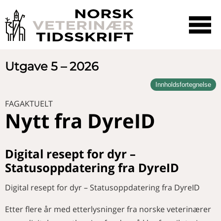
☰
SØK
Utgave 5 – 2026
Innholdsfortegnelse
LEDER
Arbeidslivet utfordrer
FAGAKTUELT
PRESIDENTENS HJØRNE
veterinærene
Nytt fra DyreID
Fremgang som forplikter
NYHETER
Veterinærer i media
DEBATT
Digital resept for dyr –
Nytt fra Veterinærforeningen
Den usynlige veterinærkarrieren
Statusoppdatering fra DyreID
FAGARTIKKEL
Hjertelidelser hos hester
FAGAKTUELT
Digital resept for dyr – Statusoppdatering fra DyreID
En kvalitativ intervjustudie av
Nytt fra DyreID
akvaveterinærens opplevelse av
YRKE OG ORGANISASJON
Etter flere år med etterlysninger fra norske veterinærer
termisk avlusing med fokus på
Nytt fra Helsetjenestene
5 psykologiske hemmeligheter
dyrevelferd og veterinærens rolle