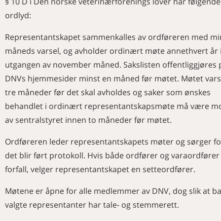
Påminnelse om rapportering av
§ 10 D i Den norske veterinærforenings lover har følgende
BOKOMTALE
Hei på deg
legemiddelbruk
ordlyd:
Veterinæryrket sett innenfra
53 veterinærer deltok på årsfest
Hjernemark hos sau og geit
NAVN
Styret i Bjørn Sigvald Loes stiftelse er
Merkedager i juli
Representantskapet sammenkalles av ordføreren med mi
utvidet
MINNEORD
Merkedager i august
måneds varsel, og avholder ordinært møte annethvert år
Varsel om representantskapsmøte
Helge Mikaelsen
Nye medlemmer
KURS OG MØTER
utgangen av november måned. Sakslisten offentliggjøres 
Tore B. Tjaberg
For 100 år siden
Årsmøter i Veterinærforeningens
DNVs hjemmesider minst en måned før møtet. Møtet vars
særforeninger 2026
tre måneder før det skal avholdes og saker som ønskes
Høstkursene er snart klare for
påmelding
behandlet i ordinært representantskapsmøte må være mo
Aktivitetskalender
av sentralstyret innen to måneder før møtet.
Ordføreren leder representantskapets møter og sørger fo
det blir ført protokoll. Hvis både ordfører og varaordfører
forfall, velger representantskapet en setteordfører.
Møtene er åpne for alle medlemmer av DNV, dog slik at b
valgte representanter har tale- og stemmerett.