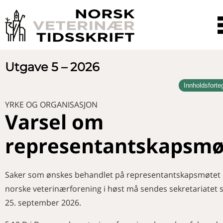
Utgave 5 – 2026
Innholdsforte
LEDER
Arbeidslivet utfordrer veterinærene
YRKE OG ORGANISASJON
PRESIDENTENS HJØRNE
Varsel om
Fremgang som forplikter
NYHETER
representantskapsmø
Veterinærer i media
DEBATT
Nytt fra Veterinærforeningen
Den usynlige veterinærkarrieren
FAGARTIKKEL
Saker som ønskes behandlet på representantskapsmøtet 
Hjertelidelser hos hester
norske veterinærforening i høst må sendes sekretariatet 
FAGAKTUELT
En kvalitativ intervjustudie av
Nytt fra DyreID
akvaveterinærens opplevelse av termisk
25. september 2026.
YRKE OG ORGANISASJON
avlusing med fokus på dyrevelferd og
Nytt fra Helsetjenestene
5 psykologiske hemmeligheter
veterinærens rolle