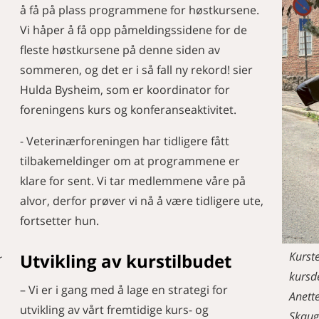
å få på plass programmene for høstkursene.
Vi håper å få opp påmeldingssidene for de
fleste høstkursene på denne siden av
sommeren, og det er i så fall ny rekord! sier
Hulda Bysheim, som er koordinator for
foreningens kurs og konferanseaktivitet.
- Veterinærforeningen har tidligere fått
tilbakemeldinger om at programmene er
klare for sent. Vi tar medlemmene våre på
alvor, derfor prøver vi nå å være tidligere ute,
fortsetter hun.
Kurst
Utvikling av kurstilbudet
r
kursde
– Vi er i gang med å lage en strategi for
Anett
utvikling av vårt fremtidige kurs- og
Skaug