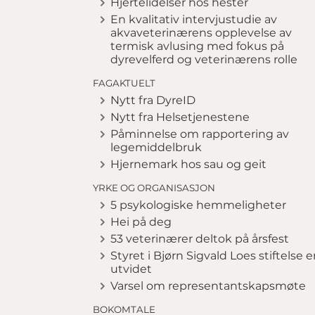
Hjertelidelser hos hester
En kvalitativ intervjustudie av
akvaveterinærens opplevelse av
termisk avlusing med fokus på
dyrevelferd og veterinærens rolle
FAGAKTUELT
Nytt fra DyreID
Nytt fra Helsetjenestene
Påminnelse om rapportering av
legemiddelbruk
Hjernemark hos sau og geit
YRKE OG ORGANISASJON
5 psykologiske hemmeligheter
Hei på deg
53 veterinærer deltok på årsfest
Styret i Bjørn Sigvald Loes stiftelse e
utvidet
Varsel om representantskapsmøte
BOKOMTALE