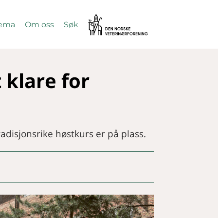
Vetnett
ema
Om oss
Søk
SØK
 klare for
adisjonsrike høstkurs er på plass.