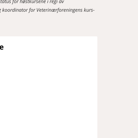
tatus for høstkursene i regi av
g koordinator for Veterinærforeningens kurs-
e