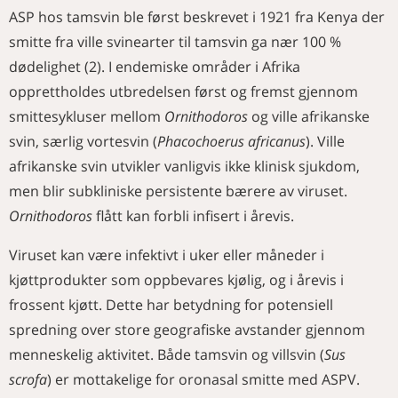
ASP hos tamsvin ble først beskrevet i 1921 fra Kenya der
smitte fra ville svinearter til tamsvin ga nær 100 %
dødelighet (2). I endemiske områder i Afrika
opprettholdes utbredelsen først og fremst gjennom
smittesykluser mellom
Ornithodoros
og ville afrikanske
svin, særlig vortesvin (
Phacochoerus africanus
). Ville
afrikanske svin utvikler vanligvis ikke klinisk sjukdom,
men blir subkliniske persistente bærere av viruset.
Ornithodoros
flått kan forbli infisert i årevis.
Viruset kan være infektivt i uker eller måneder i
kjøttprodukter som oppbevares kjølig, og i årevis i
frossent kjøtt. Dette har betydning for potensiell
spredning over store geografiske avstander gjennom
menneskelig aktivitet. Både tamsvin og villsvin (
Sus
scrofa
) er mottakelige for oronasal smitte med ASPV.