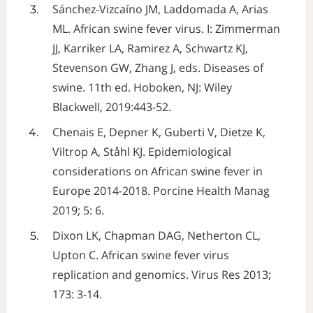
Sánchez-Vizcaíno JM, Laddomada A, Arias
ML. African swine fever virus. I: Zimmerman
JJ, Karriker LA, Ramirez A, Schwartz KJ,
Stevenson GW, Zhang J, eds. Diseases of
swine. 11th ed. Hoboken, NJ: Wiley
Blackwell, 2019:443-52.
Chenais E, Depner K, Guberti V, Dietze K,
Viltrop A, Ståhl KJ. Epidemiological
considerations on African swine fever in
Europe 2014-2018. Porcine Health Manag
2019; 5: 6.
Dixon LK, Chapman DAG, Netherton CL,
Upton C. African swine fever virus
replication and genomics. Virus Res 2013;
173: 3-14.