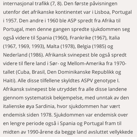
internasjonal trafikk (7, 8). Den første påvisningen
utenfor det afrikanske kontinentet var i Lisboa, Portugal
i 1957. Den andre i 1960 ble ASP spredt fra Afrika til
Portugal, men denne gangen spredte sjukdommen seg
også videre til Spania (1960), Frankrike (1967), Italia
(1967, 1969, 1993), Malta (1978), Belgia (1985) og
Nederland (1986). Afrikansk svinepest ble også spredt
videre til flere land i Sør- og Mellom-Amerika fra 1970-
tallet (Cuba, Brasil, Den Dominikanske Republikk og
Haiti). Alle disse tilfellene skyldtes ASPV genotype I.
Afrikansk svinepest ble utryddet fra alle disse landene
gjennom systematisk bekjempelse, med unntak av den
italienske øya Sardinia, hvor sjukdommen har vært
endemisk siden 1978. Sjukdommen var endemisk over
en lengre periode også i Spania og Portugal fram til
midten av 1990-årene da begge land avsluttet vellykkede