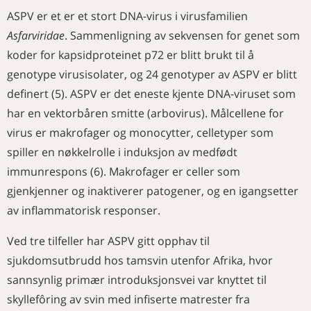
ASPV er et er et stort DNA-virus i virusfamilien
Asfarviridae
. Sammenligning av sekvensen for genet som
koder for kapsidproteinet p72 er blitt brukt til å
genotype virusisolater, og 24 genotyper av ASPV er blitt
definert (5). ASPV er det eneste kjente DNA-viruset som
har en vektorbåren smitte (arbovirus). Målcellene for
virus er makrofager og monocytter, celletyper som
spiller en nøkkelrolle i induksjon av medfødt
immunrespons (6). Makrofager er celler som
gjenkjenner og inaktiverer patogener, og en igangsetter
av inflammatorisk responser.
Ved tre tilfeller har ASPV gitt opphav til
sjukdomsutbrudd hos tamsvin utenfor Afrika, hvor
sannsynlig primær introduksjonsvei var knyttet til
skyllefôring av svin med infiserte matrester fra