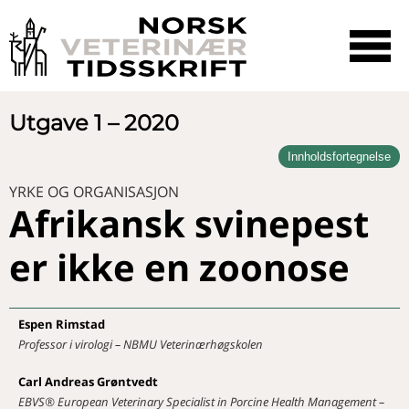
☰
SØK
Utgave 1 – 2020
Innholdsfortegnelse
LEDER
Trepartssamarbeidet og
YRKE OG ORGANISASJON
NYHETER
klimakrisen
Afrikansk svinepest
Veterinærer i media
Villsvin på skogen
NYTT FRA FORENINGEN
er ikke en zoonose
Hva skjedde?
DEBATT
Mattilsynet tillater at lekfolk
FAGARTIKKEL
anesteserer isbjørn på egenhånd
Espen
Rimstad
Multiple okulære anomalier og
Veterinærene har ansvaret for at
Professor i virologi – NBMU Veterinærhøgskolen
FAGAKTUELT
katarakt i et mellompuddelkull
dyr immobiliseres forsvarlig
Nytt fra Helsetjenestene
DOKTORGRAD
Carl Andreas
Grøntvedt
Aktuelt om borreliose hos hund
Lukkede merder kan beskytte
EBVS® European Veterinary Specialist in Porcine Health Management –
og katt