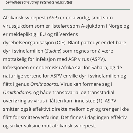
Svinehelseansvarlig Veterinærinstituttet
YRKE OG ORGANISASJON
mot lakselus
For lite og for sent i kampen mot
Ny kunnskap om virusinfeksjoner
PRESIDENTENS HJØRNE
villsvin
hos storfe
Afrikansk svinepest (ASP) er en alvorlig, smittsom
Fisk har egenverdi
Rekorddeltaking på kurs og
NAVN
virussjukdom som er listeført som A-sjukdom i Norge og
årsmøte i Vestenfjeldske
Merkedager i januar
er meldepliktig i EU og til Verdens
Nå kan alle spore hunden sin
KURS OG MØTER
Merkedager i februar
Kan afrikansk svinepest (Svine
dyrehelseorganisasjon (OIE). Blant pattedyr er det bare
Aktivitetskalender
Nye medlemmer
Ebola) smitte over på
dyr i svinefamilien (
Suidae
) som regnes for å være
Kollegahjelpen
mennesker?
Til minne om Aage Røros
Faglige medarbeidere i Norsk
mottakelig for infeksjon med ASP virus (ASPV).
Afrikansk svinepest er ikke en
veterinærtidsskrift
zoonose
Infeksjonen er endemisk i Afrika sør for Sahara, og de
Veterinærhøgskolen forlater
naturlige vertene for ASPV er ville dyr i svinefamilien og
Adamstuen
flått i genus
Ornithodoros.
Virus kan formere seg i
Ornithodoros,
og både transovarial og transstadial
overføring av virus i flåtten kan finne sted (1). ASPV
smitter også effektivt direkte mellom dyr og trenger ikke
flått for smitteoverføring. Det finnes i dag ingen effektiv
og sikker vaksine mot afrikansk svinepest.