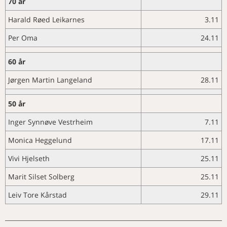
70 år
BOKOMTALE
LederSkapet – 6 – med verktøy
Start with why
for egen utvikling, selvledelse og
Harald Røed Leikarnes
3.11
NAVN
ledelse av andre
Merkedager i november
Per Oma
24.11
Miltbrann fra Svartehavsområdet
KURS OG MØTER
Merkedager i desember
Undgå at konflikter på
Aktivitetskalender
Nye medlemmer
arbejdspladsen eskalerer
60 år
Minneord om Carl Fredrik Ihler
Ei takk på vegner av styret i DNV-
Jørgen Martin Langeland
28.11
P
Minneord om Tone Heggen
Eriksen
Nytt fra hestepraktiserende
50 år
veterinærers forening
Alderspensjon fra offentlig
Inger Synnøve Vestrheim
7.11
tjenestepensjon – betydningen
av stillingsprosent
Monica Heggelund
17.11
Vivi Hjelseth
25.11
Marit Silset Solberg
25.11
Leiv Tore Kårstad
29.11