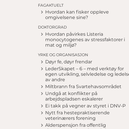
FAGAKTUELT
Hvordan kan fisker oppleve
omgivelsene sine?
DOKTORGRAD
Hvordan påvirkes Listeria
monocytogenes av stressfaktorer i
mat og miljø?
YRKE OG ORGANISASJON
Døyr fe, døyr frendar
LederSkapet – 6 – med verktøy for
egen utvikling, selvledelse og ledels
av andre
Miltbrann fra Svartehavsområdet
Undgå at konflikter på
arbejdspladsen eskalerer
Ei takk på vegner av styret i DNV-P
Nytt fra hestepraktiserende
veterinærers forening
Alderspensjon fra offentlig