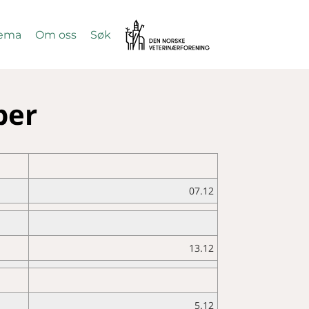
Vetnett
ema
Om oss
Søk
SØK
ber
07.12
13.12
5.12