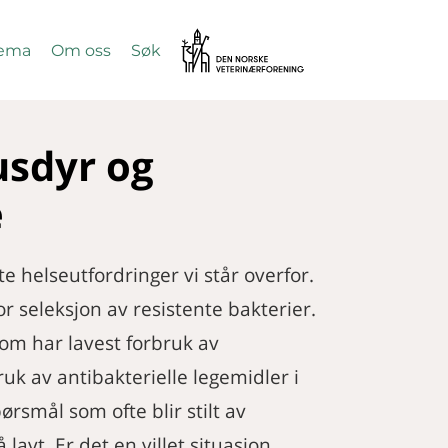
Vetnett
ema
Om oss
Søk
SØK
usdyr og
e
e helseutfordringer vi står overfor.
or seleksjon av resistente bakterier.
om har lavest forbruk av
ruk av antibakterielle legemidler i
smål som ofte blir stilt av
lavt. Er det en villet situasjon,