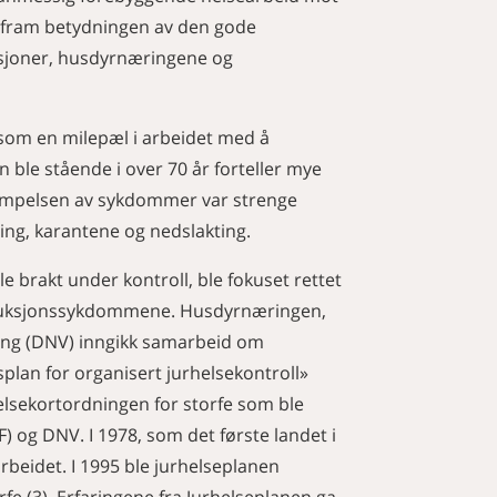
 fram betydningen av den gode
sjoner, husdyrnæringene og
m som en milepæl i arbeidet med å
le stående i over 70 år forteller mye
kjempelsen av sykdommer var strenge
ing, karantene og nedslakting.
brakt under kontroll, ble fokuset rettet
duksjonssykdommene. Husdyrnæringen,
ng (DNV) inngikk samarbeid om
plan for organisert jurhelsekontroll»
Helsekortordningen for storfe som ble
) og DNV. I 1978, som det første landet i
arbeidet. I 1995 ble jurhelseplanen
fe (3). Erfaringene fra Jurhelseplanen ga