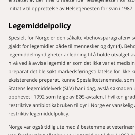
initiativ til opprettelse av Helsetjenesten for svin i 1987.
Legemiddelpolicy
Spesielt for Norge er den såkalte «behovsparagrafen» so
gjaldt for legemidler både til mennesker og dyr (4). Be
legemiddelmyndigheter anledning til å holde utvalget av
nivå ved å avvise legemidler som det ikke var et medisi
preparat det ble søkt markedsføringstillatelse for ikke
eksisterende preparat, kunne Spesialitetsnemnda, so
Statens legemiddelverk (SLV) har i dag, avslå søknaden 
opphevet i 1992 som følge av EØS-avtalen. I hvilken gra
restriktive antibiotikabruken til dyr i Norge er vanskelig 
restriktiv legemiddelpolicy.
Norge var også tidlig ute med å bestemme at veterinære