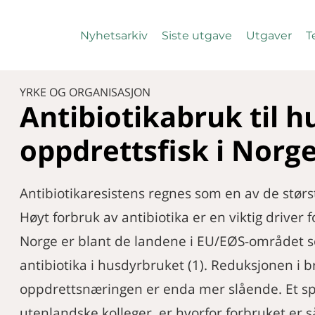
Nyhetsarkiv
Siste utgave
Utgaver
T
YRKE OG ORGANISASJON
Antibiotikabruk til h
oppdrettsfisk i Norg
Antibiotikaresistens regnes som en av de størst
Høyt forbruk av antibiotika er en viktig driver f
Norge er blant de landene i EU/EØS-området s
antibiotika i husdyrbruket (1). Reduksjonen i b
oppdrettsnæringen er enda mer slående. Et spør
utenlandske kolleger, er hvorfor forbruket er så 