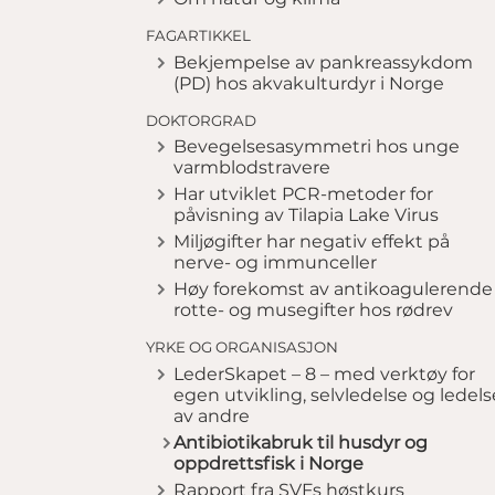
FAGARTIKKEL
Bekjempelse av pankreassykdom
(PD) hos akvakulturdyr i Norge
DOKTORGRAD
Bevegelsesasymmetri hos unge
varmblodstravere
Har utviklet PCR-metoder for
påvisning av Tilapia Lake Virus
Miljøgifter har negativ effekt på
nerve- og immunceller
Høy forekomst av antikoagulerende
rotte- og musegifter hos rødrev
YRKE OG ORGANISASJON
LederSkapet – 8 – med verktøy for
egen utvikling, selvledelse og ledels
av andre
Antibiotikabruk til husdyr og
oppdrettsfisk i Norge
Rapport fra SVFs høstkurs