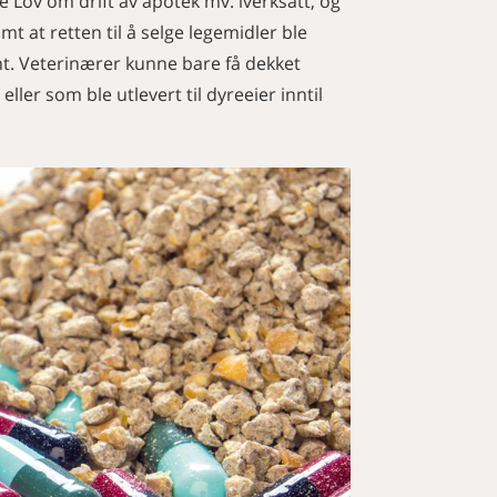
ble Lov om drift av apotek mv. iverksatt, og
mt at retten til å selge legemidler ble
int. Veterinærer kunne bare få dekket
ller som ble utlevert til dyreeier inntil