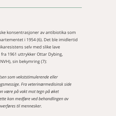
ske konsentrasjoner av antibiotika som
artementet i 1954 (6). Det ble imidlertid
tikaresistens selv med slike lave
t fra 1961 uttrykker Ottar Dybing,
NVH), sin bekymring (7):
lsen som vekststimulerende eller
ngsmessige. Fra veterinærmedisinsk side
man være på vakt mot tegn på øket
 dette kan medføre ved behandlingen av
verføres til mennesker.