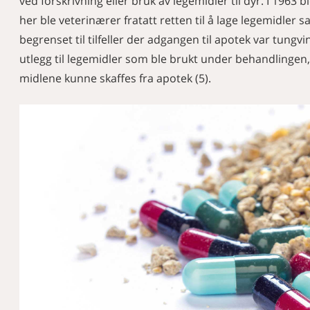
ved forskrivning eller bruk av legemidler til dyr. I 1963 
her ble veterinærer fratatt retten til å lage legemidler sa
begrenset til tilfeller der adgangen til apotek var tungv
utlegg til legemidler som ble brukt under behandlingen, e
midlene kunne skaffes fra apotek (5).