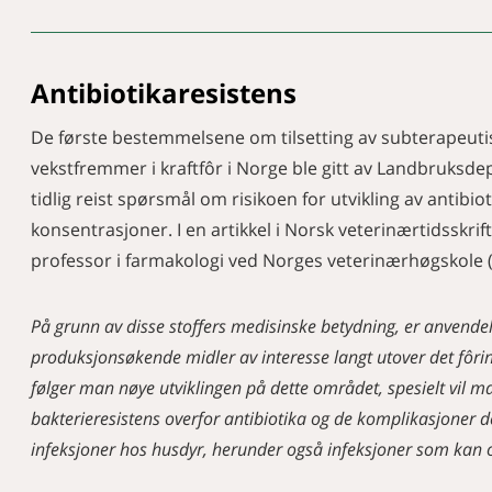
Antibiotikaresistens
De første bestemmelsene om tilsetting av subterapeuti
vekstfremmer i kraftfôr i Norge ble gitt av Landbruksdep
tidlig reist spørsmål om risikoen for utvikling av antibio
konsentrasjoner. I en artikkel i Norsk veterinærtidsskrif
professor i farmakologi ved Norges veterinærhøgskole (
På grunn av disse stoffers medisinske betydning, er anvende
produksjonsøkende midler av interesse langt utover det fôri
følger man nøye utviklingen på dette området, spesielt vil 
bakterieresistens overfor antibiotika og de komplikasjoner
infeksjoner hos husdyr, herunder også infeksjoner som kan o