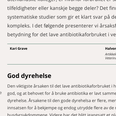
tilfeldigheter eller kanskje begge deler? Det fi
systematiske studier som gir et klart svar på d
kompleks. I det følgende presenterer vi årsaks
betydning for det lave antibiotikaforbruket i 
Kari
Grave
Halvo
Artikkel
Veterin
God dyrehelse
Den viktigste årsaken til det lave antibiotikaforbruket i
e
god, og at behovet for å bruke antibiotika er lavt sam
dyrehelse. Årsakene til den gode dyrehelsa er flere, me
innsatsen for å bekjempe og endog utrydde flere av de
husdyrsykdommene. Videre har det blitt igangsatt et 