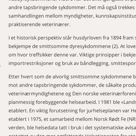
andre tapsbringende sykdommer. Det må også trekkes
samhandlingen mellom myndigheter, kunnskapsinstitu
praktiserende veterinærer.
I et historisk perspektiv står husdyrloven fra 1894 fra
bekjempe de smittsomme dyresykdommene (2). At loven b
om hvor treffsikker denne var. Viktige prinsipper i be
importrestriksjoner og bruk av båndlegging, smittespor
)
Etter hvert som de alvorlig smittsomme sykdommene ble 
mot andre tapsbringende sykdommer, de såkalte pro
veterinærmyndighetene og Den norske veterinærforeni
planmessig forebyggende helsearbeid. I 1981 ble «Lands
etablert. En viktig forutsetning for jurhelseplanen var 
etablert i 1975, et samarbeid mellom Norsk Rødt Fe (NRF
verden, ble helsedata tatt i bruk i det systematiske avls
erstattet av den mer omfattende Helsetjenesten for stor