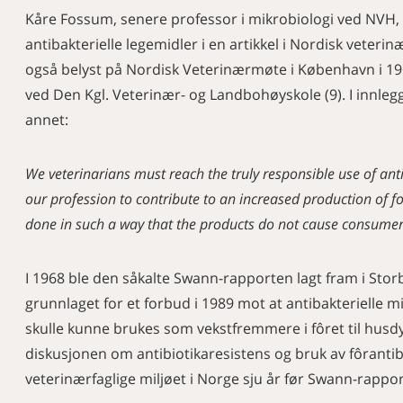
Kåre Fossum, senere professor i mikrobiologi ved NVH, a
antibakterielle legemidler i en artikkel i Nordisk veterin
også belyst på Nordisk Veterinærmøte i København i 19
ved Den Kgl. Veterinær- og Landbohøyskole (9). I innlegg
annet:
We veterinarians must reach the truly responsible use of antimi
our profession to contribute to an increased production of fo
done in such a way that the products do not cause consume
I 1968 ble den såkalte Swann-rapporten lagt fram i Stor
grunnlaget for et forbud i 1989 mot at antibakterielle 
skulle kunne brukes som vekstfremmere i fôret til husdyr
diskusjonen om antibiotikaresistens og bruk av fôrantibio
veterinærfaglige miljøet i Norge sju år før Swann-rappor