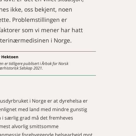
nnes ikke, oss bekjent, noen
ette. Problemstillingen er
faktorer som vi mener har hatt
veterinærmedisinen i Norge.
r
Hektoen
en er tidligere publisert i Årbok for Norsk
ærhistorisk Selskap 2021.
 husdyrbruket i Norge er at dyrehelsa er
menlignet med land med mindre gunstig
n i særlig grad må det fremheves
 mest alvorlig smittsomme
planmessig forebyggende helsearbeid mot