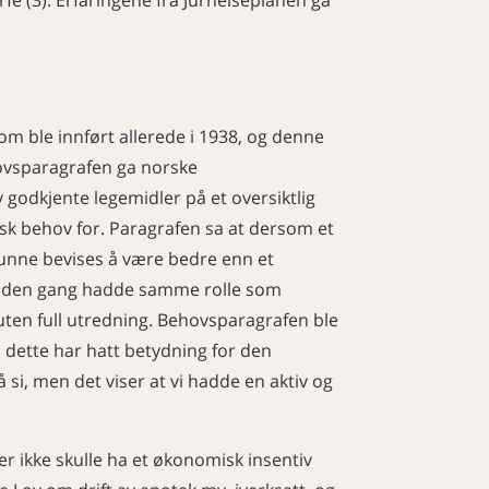
m ble innført allerede i 1938, og denne
hovsparagrafen ga norske
 godkjente legemidler på et oversiktlig
nsk behov for. Paragrafen sa at dersom et
 kunne bevises å være bedre enn et
m den gang hadde samme rolle som
uten full utredning. Behovsparagrafen ble
d dette har hatt betydning for den
å si, men det viser at vi hadde en aktiv og
r ikke skulle ha et økonomisk insentiv