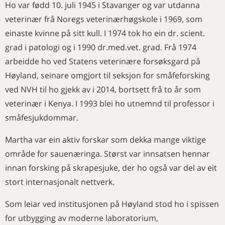
Ho var fødd 10. juli 1945 i Stavanger og var utdanna
veterinær frå Noregs veterinærhøgskole i 1969, som
einaste kvinne på sitt kull. I 1974 tok ho ein dr. scient.
grad i patologi og i 1990 dr.med.vet. grad. Frå 1974
arbeidde ho ved Statens veterinære forsøksgard på
Høyland, seinare omgjort til seksjon for småfeforsking
ved NVH til ho gjekk av i 2014, bortsett frå to år som
veterinær i Kenya. I 1993 blei ho utnemnd til professor i
småfesjukdommar.
Martha var ein aktiv forskar som dekka mange viktige
område for sauenæringa. Størst var innsatsen hennar
innan forsking på skrapesjuke, der ho også var del av eit
stort internasjonalt nettverk.
Som leiar ved institusjonen på Høyland stod ho i spissen
for utbygging av moderne laboratorium,