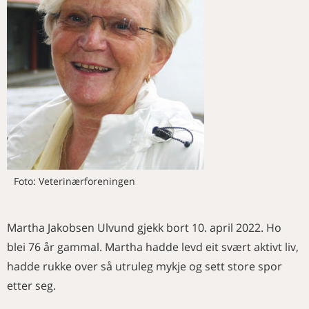
NAVN
for egen utvikling, selvledelse og
skadelige effekter på
ledelse av andre
Merkedager i juli
nevroutvikling
MINNEORD
Norsk veterinærfamilie på jobb i
Merkedager i august
Videreutvikling av Response
Johan Kleppe
Kenya
Surface Pathway design
Nye medlemmer
KURS OG MØTER
Martha Jakobsen Ulvund
Blaas kirke, hesten Blaasius og
Genetisk mottakelighet for
Aktivitetskalender
Dyrlæge Ole P. Skabo
Ole Kristian Kaurstad
skrantesyke hos norske hjortedyr
Trøbbel med tarmen
Foto: Veterinærforeningen
Martha Jakobsen Ulvund gjekk bort 10. april 2022. Ho
blei 76 år gammal. Martha hadde levd eit svært aktivt liv,
hadde rukke over så utruleg mykje og sett store spor
etter seg.