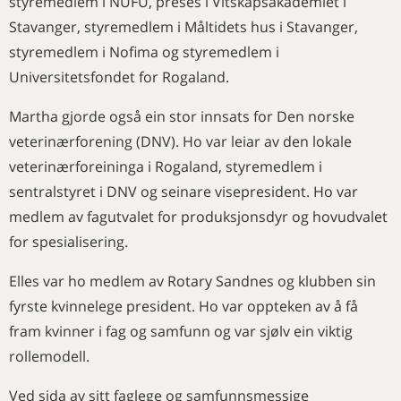
styremedlem i NUFU, preses i Vitskapsakademiet i
Stavanger, styremedlem i Måltidets hus i Stavanger,
styremedlem i Nofima og styremedlem i
Universitetsfondet for Rogaland.
Martha gjorde også ein stor innsats for Den norske
veterinærforening (DNV). Ho var leiar av den lokale
veterinærforeininga i Rogaland, styremedlem i
sentralstyret i DNV og seinare visepresident. Ho var
medlem av fagutvalet for produksjonsdyr og hovudvalet
for spesialisering.
Elles var ho medlem av Rotary Sandnes og klubben sin
fyrste kvinnelege president. Ho var oppteken av å få
fram kvinner i fag og samfunn og var sjølv ein viktig
rollemodell.
Ved sida av sitt faglege og samfunnsmessige