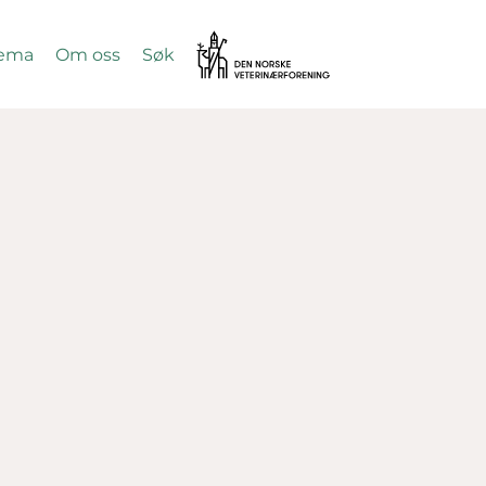
Vetnett
ema
Om oss
Søk
SØK