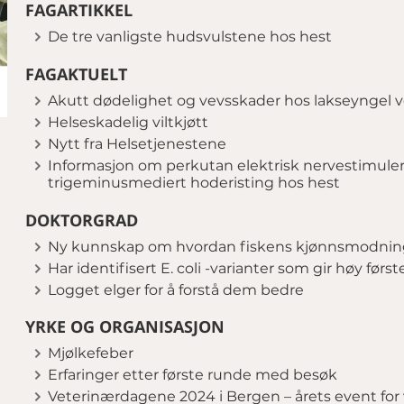
FAGARTIKKEL
De tre vanligste hudsvulstene hos hest
FAGAKTUELT
Akutt dødelighet og vevsskader hos lakseyngel v
Helseskadelig viltkjøtt
Nytt fra Helsetjenestene
Informasjon om perkutan elektrisk nervestimule
trigeminusmediert hoderisting hos hest
DOKTORGRAD
Ny kunnskap om hvordan fiskens kjønnsmodning
Har identifisert E. coli -varianter som gir høy før
Logget elger for å forstå dem bedre
YRKE OG ORGANISASJON
Mjølkefeber
Erfaringer etter første runde med besøk
Veterinærdagene 2024 i Bergen – årets event for 