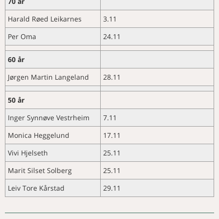
70 år
NAVN
Norsk Veterinærtidsskrift 2020
diagnoser
Merkedager i oktober
I full fart mot Ås
Harald Røed Leikarnes
3.11
Her er diagnosen
KURS OG MØTER
Merkedager i november
Dyra fortjener bedre
Årsmøter i Veterinærforeningens
Per Oma
24.11
Nye medlemmer
Nytt fra Smådyrpraktiserende
særforeninger 2021
veterinærers forening
Aktivitetskalender
60 år
Slik er pensjonen kuttet hvert år
Utlysning av midler fra SVFs
vitenskapelige og faglige fond
Jørgen Martin Langeland
28.11
2021
50 år
Inger Synnøve Vestrheim
7.11
Monica Heggelund
17.11
Vivi Hjelseth
25.11
Marit Silset Solberg
25.11
Leiv Tore Kårstad
29.11