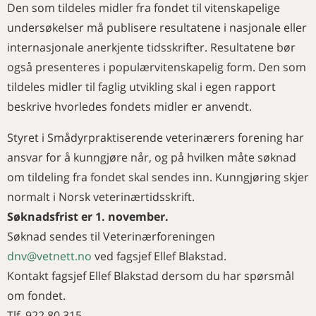
Den som tildeles midler fra fondet til vitenskapelige
undersøkelser må publisere resultatene i nasjonale eller
internasjonale anerkjente tidsskrifter. Resultatene bør
også presenteres i populærvitenskapelig form. Den som
tildeles midler til faglig utvikling skal i egen rapport
beskrive hvorledes fondets midler er anvendt.
Styret i Smådyrpraktiserende veterinærers forening har
ansvar for å kunngjøre når, og på hvilken måte søknad
om tildeling fra fondet skal sendes inn. Kunngjøring skjer
normalt i Norsk veterinærtidsskrift.
Søknadsfrist er 1. november.
Søknad sendes til Veterinærforeningen
dnv@vetnett.no
ved fagsjef Ellef Blakstad.
Kontakt fagsjef Ellef Blakstad dersom du har spørsmål
om fondet.
Tlf. 922 80 315.