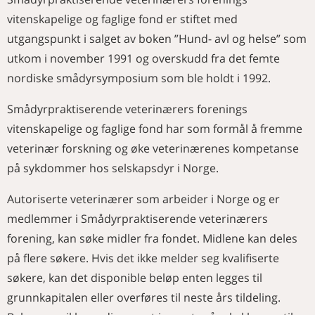
NAVN
Norsk Veterinærtidsskrift 2020
diagnoser
vitenskapelige og faglige fond er stiftet med
Merkedager i oktober
I full fart mot Ås
Her er diagnosen
KURS OG MØTER
utgangspunkt i salget av boken ”Hund- avl og helse” som
Merkedager i november
Dyra fortjener bedre
Årsmøter i Veterinærforeningens
Nye medlemmer
utkom i november 1991 og overskudd fra det femte
Nytt fra Smådyrpraktiserende
særforeninger 2021
veterinærers forening
nordiske smådyrsymposium som ble holdt i 1992.
Aktivitetskalender
Slik er pensjonen kuttet hvert år
Utlysning av midler fra SVFs
Smådyrpraktiserende veterinærers forenings
vitenskapelige og faglige fond
2021
vitenskapelige og faglige fond har som formål å fremme
veterinær forskning og øke veterinærenes kompetanse
på sykdommer hos selskapsdyr i Norge.
Autoriserte veterinærer som arbeider i Norge og er
medlemmer i Smådyrpraktiserende veterinærers
forening, kan søke midler fra fondet. Midlene kan deles
på flere søkere. Hvis det ikke melder seg kvalifiserte
søkere, kan det disponible beløp enten legges til
grunnkapitalen eller overføres til neste års tildeling.