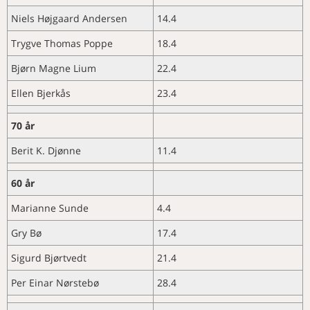
Vant prestisjefylt forskningspris
Presentasjon av dyptgående
NAVN
suksess
fertilitet hos Norsk Rødt Fe
for sitt doktorgradsarbeid i
journaler fra spesialistkandidater i
Niels Højgaard Andersen
14.4
Merkedager i april
Viktig å si ifra
patologi
hundens og kattens sykdommer
KURS OG MØTER
Merkedager i mai
Å møtes fysisk har stor verdi
Norsk diagnoseregister er aktuelt
Trygve Thomas Poppe
18.4
Aktuelle sykdomsutbrudd og
Aktivitetskalender
Nye medlemmer
for Frankrike
diagnoser
Bjørn Magne Lium
22.4
Ellen Bjerkås
23.4
70 år
Berit K. Djønne
11.4
60 år
Marianne Sunde
4.4
Gry Bø
17.4
Sigurd Bjørtvedt
21.4
Per Einar Nørstebø
28.4