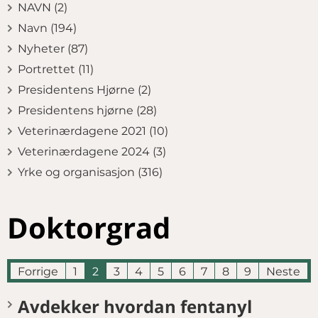
NAVN (2)
Navn (194)
Nyheter (87)
Portrettet (11)
Presidentens Hjørne (2)
Presidentens hjørne (28)
Veterinærdagene 2021 (10)
Veterinærdagene 2024 (3)
Yrke og organisasjon (316)
Doktorgrad
Forrige
1
2
3
4
5
6
7
8
9
Neste
Avdekker hvordan fentanyl