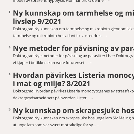
modell av torskens hypofyse. Hun har brukt denne…
Ny kunnskap om tarmhelse og mi
livsløp 9/2021
Doktorgrad Ny kunnskap om tarmhelse og mikrobiota gjennom laksen
tarmhelse og mikrobiota hos atlantisk laks endres…
Nye metoder for påvisning av para
Doktorgrad Nye metoder for påvisning av parasitter i bær Doktorgra
vi kjøper i butikken, kan være forurenset …
Hvordan påvirkes Listeria monocy
i mat og miljø? 8/2021
Doktorgrad Hvordan påvirkes Listeria monocytogenes av stressfaktore
doktorgradsarbeid sett på hvordan Listeri…
Ny kunnskap om skrapesjuke hos
Doktorgrad Ny kunnskap om skrapesjuke hos unge lam Siv Meling har
at unge lam som var svært mottakelige for sy…