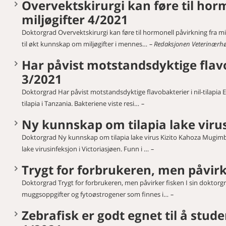
Overvektskirurgi kan føre til hor
miljøgifter 4/2021
Doktorgrad Overvektskirurgi kan føre til hormonell påvirkning fra m
til økt kunnskap om miljøgifter i mennes…
Redaksjonen Veterinærh
Har påvist motstandsdyktige flavob
3/2021
Doktorgrad Har påvist motstandsdyktige flavobakterier i nil-tilapia El
tilapia i Tanzania. Bakteriene viste resi…
Ny kunnskap om tilapia lake viru
Doktorgrad Ny kunnskap om tilapia lake virus Kizito Kahoza Mugimba
lake virusinfeksjon i Victoriasjøen. Funn i …
Trygt for forbrukeren, men påvirk
Doktorgrad Trygt for forbrukeren, men påvirker fisken I sin dokto
muggsoppgifter og fytoøstrogener som finnes i…
Zebrafisk er godt egnet til å stud