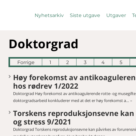
Nyhetsarkiv
Siste utgave
Utgaver
T
Doktorgrad
Forrige
1
2
3
4
5
Høy forekomst av antikoagulerend
hos rødrev 1/2022
Doktorgrad Høy forekomst av antikoagulerende rotte- og musegifter
doktorgradsarbeid konkluderer med at det er høy forekomst a…
Torskens reproduksjonsevne kan 
og stress 9/2021
Doktorgrad Torskens reproduksjonsevne kan påvirkes av forurensning