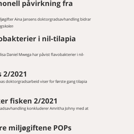
monell påvirkning fra
iljøgifter Aina Jansens doktorgradsavhandling bidrar
øgskolen
akterier i nil-tilapia
isa Daniel Mwega har påvist flavobakterier i nil-
s 2/2021
s doktorgradsarbeid viser for første gang tilapia
er fisken 2/2021
rgradsavhandling konkluderer Amritha Johny med at
ere miljøgiftene POPs