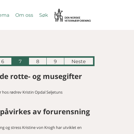
Vetnett
ema
Om oss
Søk
SØK
6
7
8
9
Neste
e rotte- og musegifter
 hos rødrev Kristin Opdal Seljetuns
påvirkes av forurensning
 og stress Kristine von Krogh har utviklet en