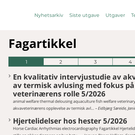
Nyhetsarkiv
Siste utgave
Utgaver
T
Fagartikkel
1
2
3
4
En kvalitativ intervjustudie av a
av termisk avlusing med fokus på
veterinærens rolle 5/2026
animal welfare thermal delousing aquaculture fish welfare veterinary 
akvaveterinærens opplevelse av termisk avl…
Eidbjørg Søreide, Jan
Hjertelidelser hos hester 5/2026
Horse Cardiac Arrhythmias electrocardiography Fagartikkel Hjertelidel