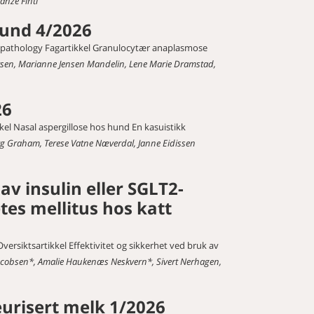
anze Fintl
und 4/2026
al pathology Fagartikkel Granulocytær anaplasmose
sen, Marianne Jensen Mandelin, Lene Marie Dramstad,
26
kel Nasal aspergillose hos hund En kasuistikk
rg Graham, Terese Vatne Næverdal, Janne Eidissen
av insulin eller SGLT2-
es mellitus hos katt
versiktsartikkel Effektivitet og sikkerhet ved bruk av
Jacobsen*, Amalie Haukenæs Neskvern*, Sivert Nerhagen,
urisert melk 1/2026