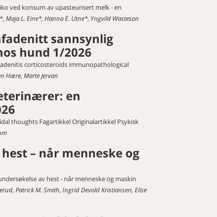
isiko ved konsum av upasteurisert melk - en
n*, Maja L. Eine*, Hanna E. Utne*, Yngvild Wasteson
mfadenitt sannsynlig
 hos hund 1/2026
hadenitis corticosteroids immunopathological
n Hære, Marte Jervan
eterinærer: en
026
al thoughts Fagartikkel Originalartikkel Psykisk
lum
 hest – når menneske og
sundersøkelse av hest - når menneske og maskin
erud, Patrick M. Smith, Ingrid Devold Kristiansen, Elise