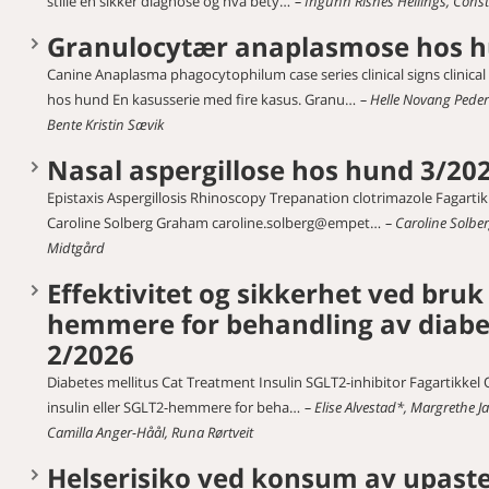
stille en sikker diagnose og hva bety…
Ingunn Risnes Hellings, Const
Granulocytær anaplasmose hos h
Canine Anaplasma phagocytophilum case series clinical signs clinic
hos hund En kasusserie med fire kasus. Granu…
Helle Novang Peder
Bente Kristin Sævik
Nasal aspergillose hos hund 3/20
Epistaxis Aspergillosis Rhinoscopy Trepanation clotrimazole Fagartik
Caroline Solberg Graham caroline.solberg@empet…
Caroline Solbe
Midtgård
Effektivitet og sikkerhet ved bruk 
hemmere for behandling av diabet
2/2026
Diabetes mellitus Cat Treatment Insulin SGLT2-inhibitor Fagartikkel O
insulin eller SGLT2-hemmere for beha…
Elise Alvestad*, Margrethe 
Camilla Anger-Håål, Runa Rørtveit
Helserisiko ved konsum av upaste