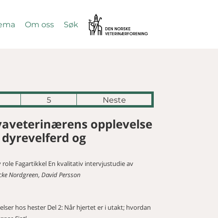
Vetnett
ema
Om oss
Søk
SØK
5
Neste
kvaveterinærens opplevelse
 dyrevelferd og
role Fagartikkel En kvalitativ intervjustudie av
icke Nordgreen, David Persson
ser hos hester Del 2: Når hjertet er i utakt; hvordan