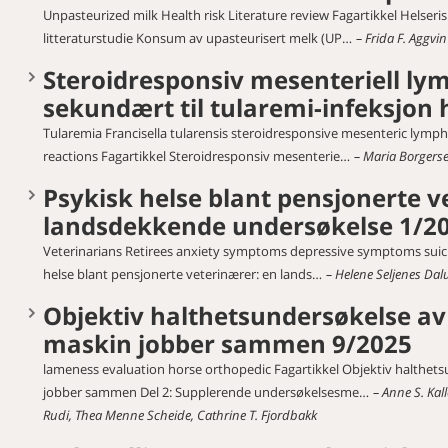
Unpasteurized milk Health risk Literature review Fagartikkel Helser
litteraturstudie Konsum av upasteurisert melk (UP…
Frida F. Aggvi
Steroidresponsiv mesenteriell ly
sekundært til tularemi-infeksjon
Tularemia Francisella tularensis steroidresponsive mesenteric lymp
reactions Fagartikkel Steroidresponsiv mesenterie…
Maria Borgerse
Psykisk helse blant pensjonerte v
landsdekkende undersøkelse 1/2
Veterinarians Retirees anxiety symptoms depressive symptoms suicid
helse blant pensjonerte veterinærer: en lands…
Helene Seljenes Da
Objektiv halthetsundersøkelse av
maskin jobber sammen 9/2025
lameness evaluation horse orthopedic Fagartikkel Objektiv halthet
jobber sammen Del 2: Supplerende undersøkelsesme…
Anne S. Kall
Rudi, Thea Menne Scheide, Cathrine T. Fjordbakk