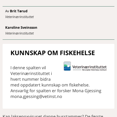
NAVN
Åpning av nytt dyresykehus
Merkedager i januar
markerer slutten på en slitsom
Av
Brit
Tørud
Merkedager i februar
periode
Veterinærinstituttet
Nye medlemmer
Veterinærhøgskolen flytter
endelig til Ås
Aktivitetskalender
Karoline
Sveinsson
Dyresykehuset – hest endelig på
Veterinærinstituttet
plass
Utstyrspark i verdensklassen
Det finnes lyspunkter i mørket
KUNNSKAP OM FISKEHELSE
NORSK VETERINÆRMEDISINSK
MUSEUM
I denne spalten vil
Veterinærinstituttet i
hvert nummer bidra
med oppdatert kunnskap om fiskehelse.
Ansvarlig for spalten er forsker Mona Gjessing
mona.gjessing@vetinst.no
Kan laksepoxviruset danne husstammer? De første