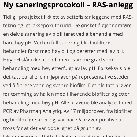
Ny saneringsprotokoll – RAS-anlegg
Tidlig i prosjektet fikk ett av settefiskanleggene med RAS-
teknologi et laksepoxutbrudd. De ønsket å gjennomføre
en delvis sanering av biofilteret ved å behandle med
bare høy pH. Ved en full sanering blir biofilteret
behandlet først med høy pH og deretter med lav pH.
Høy pH slår ikke ut biofilmen i samme grad som
behandling med høy etterfulgt av lav pH. Forsøksvis ble
det tatt parallelle miljøprøver på representative steder
ved å filtrere vann og svabre biofilm. Det ble tatt prøver
før tømming av hallen med tilhørende biofilter og etter
behandling med høy pH. Alle prøvene ble analysert med
PCR av Pharmaq Analytiq. Av 17 miljøprøver, fra biofilter
og biofilm før sanering, var bare 6 prøver positive til
tross for at det var dødelighet på grunn av
laksepoxviruset. Dette tolket vi som at metoden for å