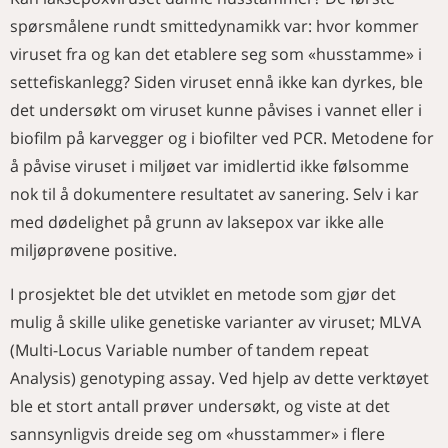
spørsmålene rundt smittedynamikk var: hvor kommer
viruset fra og kan det etablere seg som «husstamme» i
settefiskanlegg? Siden viruset ennå ikke kan dyrkes, ble
det undersøkt om viruset kunne påvises i vannet eller i
biofilm på karvegger og i biofilter ved PCR. Metodene for
å påvise viruset i miljøet var imidlertid ikke følsomme
nok til å dokumentere resultatet av sanering. Selv i kar
med dødelighet på grunn av laksepox var ikke alle
miljøprøvene positive.
I prosjektet ble det utviklet en metode som gjør det
mulig å skille ulike genetiske varianter av viruset; MLVA
(Multi-Locus Variable number of tandem repeat
Analysis) genotyping assay. Ved hjelp av dette verktøyet
ble et stort antall prøver undersøkt, og viste at det
sannsynligvis dreide seg om «husstammer» i flere