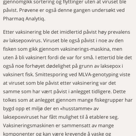
gjennomgikk sortering og flyttinger uten at viruset ble
påvist. Prøvene er også denne gangen undersøkt ved
Pharmaq Analytiq.
Etter vaksinering ble det imidlertid påvist høy prevalens
av laksepoxvirus. Viruset ble også påvist i noe av den
fisken som gikk gjennom vaksinerings-maskina, men
uten å bli vaksinert fordi de var for små. I ettertid ble det
også noe forhøyet dødelighet på grunn av laksepox i
vaksinert fisk. Smittesporing ved MLVA-genotyping viste
at viruset som ble påvist etter vaksinering var det
samme som har vært påvist i anlegget tidligere. Dette
tolkes som at anlegget gjennom mange fiskegrupper har
bygd opp et miljø der en «husstamme» av
laksepoxviruset har fått mulighet til å etablere seg.
Vaksineringsmaskinen er sammensatt av mange
komponenter og kan være krevende å vaske og