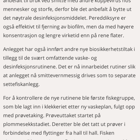
anbefalt til bruk ved smitte med andre koppevirus hos
mennesker og storfe, derfor ble det anbefalt å bytte ut
det nøytrale desinfeksjonsmiddelet. Pereddiksyre er
også effektivt til fjerning av biofilm, men da med høyere
konsentrasjon og lengre virketid enn på rene flater.
Anlegget har også innført andre nye biosikkerhetstiltak i
tillegg til de svært omfattende vaske- og
desinfeksjonsrutinene. Det er nå innarbeidet rutiner slik
at anlegget nå smittevernmessig drives som to separate
settefiskanlegg.
For å kontrollere de nye rutinene ble første fiskegruppe,
som ble lagt inn i klekkeriet etter ny vaskeplan, fulgt opp
med prøvetaking. Prøveuttaket startet på
plommesekkstadiet. Deretter ble det tatt ut prøver i
forbindelse med flyttinger fra hall til hall. Fisken