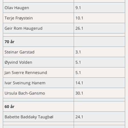
NAVN
Aktuelle sykdomsutbrudd og
Vestenfjeldske har gjennomført
Olav Haugen
9.1
diagnoser
Merkedager i desember
nok ei vellukka årsmøtehelg
Newcastlesyke hos verpehøns
Merkedager i januar
Kontingent og abonnement NVT
Terje Frøystein
10.1
Systemisk parvicapsulose hos
2023
Nye medlemmer
laks
Geir Rom Haugerud
26.1
Pensjon for selvstendig
Minneord Per-Arne Ludvigsen
Melanom hos oppdrettslaks (
næringsdrivende
Salmo salar L. )
Ny president og vedtekter er på
70 år
plass
Steinar Garstad
3.1
Øyvind Volden
5.1
Jan Sverre Rennesund
5.1
Ivar Sveinung Hanem
14.1
Ursula Bach-Gansmo
30.1
60 år
Babette Baddaky Taugbøl
24.1