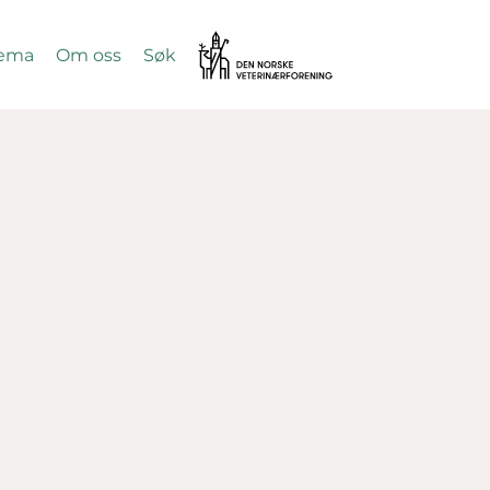
Vetnett
ema
Om oss
Søk
SØK