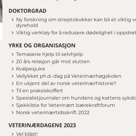
DOKTORGRAD
Ny forskning om streptokokker kan bli et viktig v
dyrehold
Viktig verktøy for å redusere dødelighet i oppdr
YRKE OG ORGANISASJON
Temaserie hjelp til selvhjelp
20 års relasjon går mot slutten
Kvalpesjuke
Vellykket ph.d.-dag på Veterinærhøgskolen
En ukjent del av norsk veterinærhistorie?
Til en praksiskoffert
Spesialistjournaler om hundens og kattens syk
Sjekkliste for Veterinært bærekraftforum
Norsk veterinærtidsskrift 2022
VETERINÆRDAGENE 2023
Vel blåst!