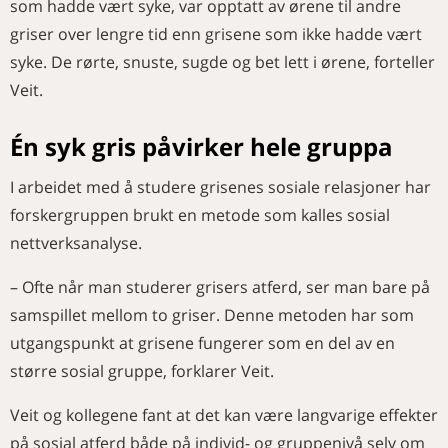
som hadde vært syke, var opptatt av ørene til andre
griser over lengre tid enn grisene som ikke hadde vært
syke. De rørte, snuste, sugde og bet lett i ørene, forteller
Veit.
Én syk gris påvirker hele gruppa
I arbeidet med å studere grisenes sosiale relasjoner har
forskergruppen brukt en metode som kalles sosial
nettverksanalyse.
– Ofte når man studerer grisers atferd, ser man bare på
samspillet mellom to griser. Denne metoden har som
utgangspunkt at grisene fungerer som en del av en
større sosial gruppe, forklarer Veit.
Veit og kollegene fant at det kan være langvarige effekter
på sosial atferd både på individ- og gruppenivå selv om