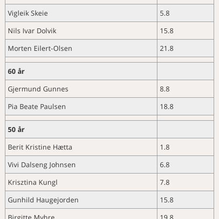
KURS OG MØTER
Å fôre grisen med gjær fra trær
Merkedager i september
Kronisk rognassosiert betennelse
Vigleik Skeie
5.8
Aktivitetskalender
kan fremme sunne
Nye medlemmer
hos berggylt
tarmbakterier
Nils Ivar Dolvik
15.8
Utbrudd med Aeromonas veronii
Regnbueørreten har utviklet
på laks i et RAS-anlegg
strategier for effektiv
Morten Eilert-Olsen
21.8
Bacillus licheniformis som årsak
antistoffrespons
til abort i en sauebesetning
CMS er en smittsom sykdom
60 år
Spironukleose hos atlantisk laks
Gjermund Gunnes
8.8
Pia Beate Paulsen
18.8
50 år
Berit Kristine Hætta
1.8
Vivi Dalseng Johnsen
6.8
Krisztina Kungl
7.8
Gunhild Haugejorden
15.8
Birgitte Myhre
19.8