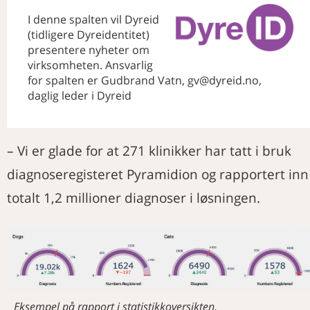
Data fra sensorar kan fortelje om
Her er diagnosen: Adenom i
Merkedager i november
kua har det bra
glandula thyreoidea og
I denne spalten vil Dyreid
Nye medlemmer
hypertyreose
(tidligere Dyreidentitet)
Minneord om Toril Lyng Celius
Veterinærenes klimaaksjon – det
presentere nyheter om
(1981-2020)
haster!
virksomheten. Ansvarlig
Aktivitetskalender
Nytt fra Smådyrpraktiserende
for spalten er Gudbrand Vatn, gv@dyreid.no,
veterinærers forening
daglig leder i Dyreid
Tre dager rundt hestens munnhule
Veterinærtidsskriftet handler om
fellesskap, kvalitet og utvikling
– Vi er glade for at 271 klinikker har tatt i bruk
Kaninen fortjener å bli tatt på alvor
Slik arbeider FHIs utbruddsgruppe
diagnoseregisteret Pyramidion og rapportert inn
totalt 1,2 millioner diagnoser i løsningen.
Eksempel på rapport i statistikkoversikten.