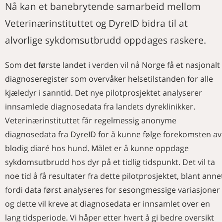
Nå kan et banebrytende samarbeid mellom
Veterinærinstituttet og DyreID bidra til at
alvorlige sykdomsutbrudd oppdages raskere.
Som det første landet i verden vil nå Norge få et nasjonalt
diagnoseregister som overvåker helsetilstanden for alle
kjæledyr i sanntid. Det nye pilotprosjektet analyserer
innsamlede diagnosedata fra landets dyreklinikker.
Veterinærinstituttet får regelmessig anonyme
diagnosedata fra DyreID for å kunne følge forekomsten av
blodig diaré hos hund. Målet er å kunne oppdage
sykdomsutbrudd hos dyr på et tidlig tidspunkt. Det vil ta
noe tid å få resultater fra dette pilotprosjektet, blant anne
fordi data først analyseres for sesongmessige variasjoner
og dette vil kreve at diagnosedata er innsamlet over en
lang tidsperiode. Vi håper etter hvert å gi bedre oversikt