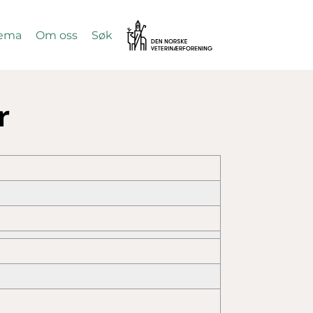
Vetnett
ema
Om oss
Søk
SØK
r