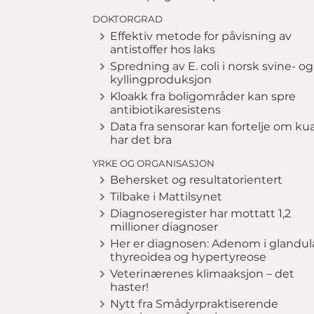
DOKTORGRAD
Effektiv metode for påvisning av
antistoffer hos laks
Spredning av E. coli i norsk svine- og
kyllingproduksjon
Kloakk fra boligområder kan spre
antibiotikaresistens
Data fra sensorar kan fortelje om ku
har det bra
YRKE OG ORGANISASJON
Behersket og resultatorientert
Tilbake i Mattilsynet
Diagnoseregister har mottatt 1,2
millioner diagnoser
Her er diagnosen: Adenom i glandul
thyreoidea og hypertyreose
Veterinærenes klimaaksjon – det
haster!
Nytt fra Smådyrpraktiserende