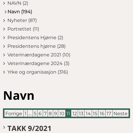
NAVN (2)
Navn (194)
Nyheter (87)
Portrettet (11)
Presidentens Hjørne (2)
Presidentens hjørne (28)
Veterinærdagene 2021 (10)
Veterinærdagene 2024 (3)
Yrke og organisasjon (316)
Navn
Forrige
1
…
5
6
7
8
9
10
11
12
13
14
15
16
17
Neste
TAKK 9/2021