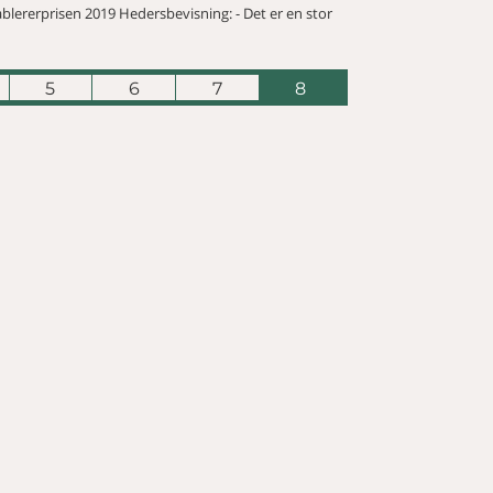
ablererprisen 2019 Hedersbevisning: - Det er en stor
5
6
7
8