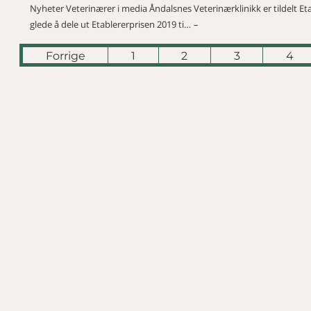
Nyheter Veterinærer i media Åndalsnes Veterinærklinikk er tildelt Et
glede å dele ut Etablererprisen 2019 ti…
Forrige
1
2
3
4