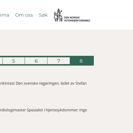
Vetnett
ema
Om oss
Søk
SØK
5
6
7
8
rikintest Den svenske regjeringen, ledet av Stefan
rdiologimaster Spesialist i hjertesykdommer: Inge