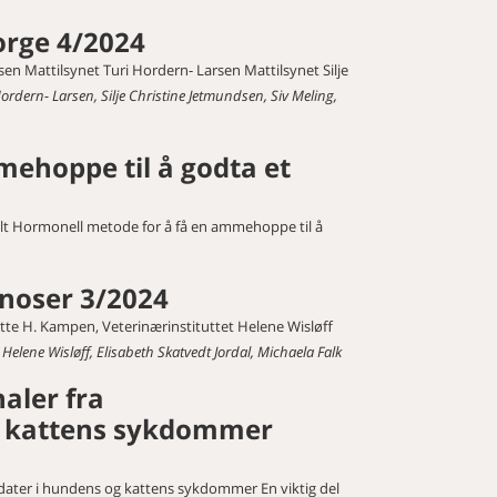
orge 4/2024
sen Mattilsynet Turi Hordern- Larsen Mattilsynet Silje
 Hordern- Larsen, Silje Christine Jetmundsen, Siv Meling,
ehoppe til å godta et
t Hormonell metode for å få en ammehoppe til å
noser 3/2024
te H. Kampen, Veterinærinstituttet Helene Wisløff
Helene Wisløff, Elisabeth Skatvedt Jordal, Michaela Falk
aler fra
og kattens sykdommer
idater i hundens og kattens sykdommer En viktig del