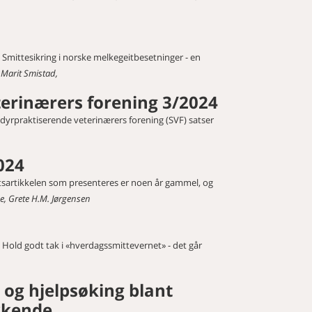
Smittesikring i norske melkegeitbesetninger - en
Marit Smistad,
erinærers forening 3/2024
dyrpraktiserende veterinærers forening (SVF) satser
2024
siktsartikkelen som presenteres er noen år gammel, og
øe, Grete H.M. Jørgensen
Hold godt tak i «hverdagssmittevernet» - det går
 og hjelpsøking blant
kkende