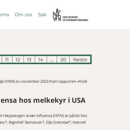
Vetnett
ema
Om oss
Søk
SØK
11
12
13
14
…
20
Neste
ljø (VKM) la i november 2023 fram rapporten «Hold
uensa hos melkekyr i USA
A Høypatogen aviær influensa (HPAI) er påvist hos
ess*, Ragnhild Tønnessen*, Silje Granstad*, Hannah