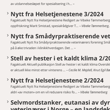
av utdannelsesløpet for spesialisering i h…
Nytt fra Helsetjenestene 3/2024
Fagaktuelt Nytt fra Helsetjenestene Redigert av Vibeke Tømmerberg 
oppfriskning Marit Smistad, spesialrådgiver T…
Vibeke Tømmerberg, 
Nytt fra Smådyrpraktiserende vet
Fagaktuelt Nytt fra Smådyrpraktiserende veterinærers forening Små
på å øke trivselen i klinikkhverdagen. Det …
Stell av hester i et kaldt klima 2/
Fagaktuelt Aktuell publikasjon Stell av hester i et kaldt klima Over
er aktuell ikke minst etter vinterens …
Cecilie M. Mejdell, Knut Egil B
Nytt fra Helsetjenestene 2/2024
Fagaktuelt Nytt fra Helsetjenestene Redigert av Vibeke Tømmerberg 
aldri «av moten» om en vil redusere risiko fo…
Vibeke Tømmerberg
Selvmordstanker, eutanasi av dyr
veterinærer i Norge – en landsde