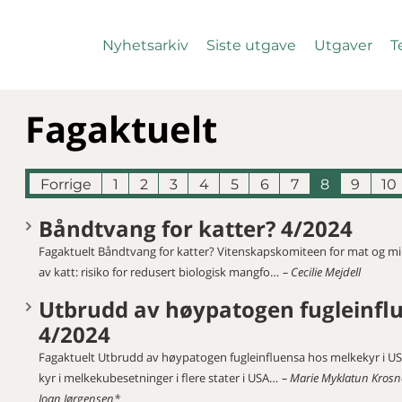
Nyhetsarkiv
Siste utgave
Utgaver
T
Fagaktuelt
Forrige
1
2
3
4
5
6
7
8
9
10
Båndtvang for katter? 4/2024
Fagaktuelt Båndtvang for katter? Vitenskapskomiteen for mat og mi
av katt: risiko for redusert biologisk mangfo…
Cecilie Mejdell
Utbrudd av høypatogen fugleinfl
4/2024
Fagaktuelt Utbrudd av høypatogen fugleinfluensa hos melkekyr i US
kyr i melkekubesetninger i flere stater i USA…
Marie Myklatun Krosn
Joan Jørgensen*