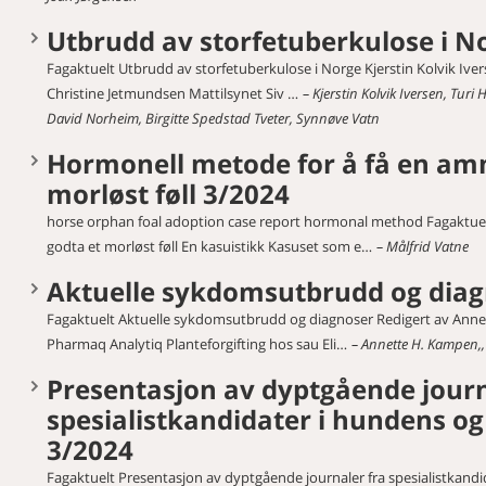
Utbrudd av storfetuberkulose i N
Fagaktuelt Utbrudd av storfetuberkulose i Norge Kjerstin Kolvik Iver
Christine Jetmundsen Mattilsynet Siv …
Kjerstin Kolvik Iversen, Turi
David Norheim, Birgitte Spedstad Tveter, Synnøve Vatn
Hormonell metode for å få en amm
morløst føll 3/2024
horse orphan foal adoption case report hormonal method Fagaktuel
godta et morløst føll En kasuistikk Kasuset som e…
Målfrid Vatne
Aktuelle sykdomsutbrudd og diag
Fagaktuelt Aktuelle sykdomsutbrudd og diagnoser Redigert av Annet
Pharmaq Analytiq Planteforgifting hos sau Eli…
Annette H. Kampen,, 
Presentasjon av dyptgående journ
spesialistkandidater i hundens 
3/2024
Fagaktuelt Presentasjon av dyptgående journaler fra spesialistkand